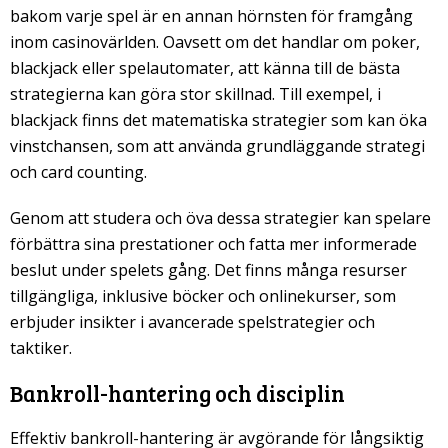
bakom varje spel är en annan hörnsten för framgång
inom casinovärlden. Oavsett om det handlar om poker,
blackjack eller spelautomater, att känna till de bästa
strategierna kan göra stor skillnad. Till exempel, i
blackjack finns det matematiska strategier som kan öka
vinstchansen, som att använda grundläggande strategi
och card counting.
Genom att studera och öva dessa strategier kan spelare
förbättra sina prestationer och fatta mer informerade
beslut under spelets gång. Det finns många resurser
tillgängliga, inklusive böcker och onlinekurser, som
erbjuder insikter i avancerade spelstrategier och
taktiker.
Bankroll-hantering och disciplin
Effektiv bankroll-hantering är avgörande för långsiktig