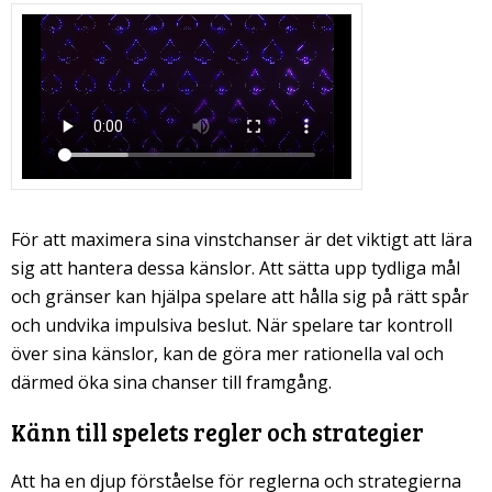
För att maximera sina vinstchanser är det viktigt att lära
sig att hantera dessa känslor. Att sätta upp tydliga mål
och gränser kan hjälpa spelare att hålla sig på rätt spår
och undvika impulsiva beslut. När spelare tar kontroll
över sina känslor, kan de göra mer rationella val och
därmed öka sina chanser till framgång.
Känn till spelets regler och strategier
Att ha en djup förståelse för reglerna och strategierna