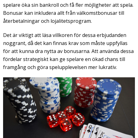
spelare öka sin bankroll och få fler möjligheter att spela.
Bonusar kan inkludera allt från välkomstbonusar till
återbetalningar och lojalitetsprogram.
Det är viktigt att läsa villkoren för dessa erbjudanden
noggrant, då det kan finnas krav som måste uppfyllas
för att kunna dra nytta av bonusarna. Att använda dessa
fördelar strategiskt kan ge spelare en ökad chans till
framgång och göra spelupplevelsen mer lukrativ.