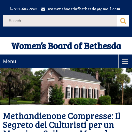
912-604-9981
womensboardofbethesda@gmail.com
Women’s Board of Bethesda
Menu
Methandienone Compresse: Il
Segreto dei Culturisti per un