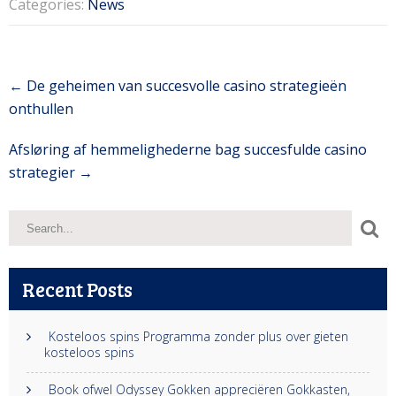
Categories:
News
Post
←
De geheimen van succesvolle casino strategieën
navigation
onthullen
Afsløring af hemmelighederne bag succesfulde casino
strategier
→
Recent Posts
Kosteloos spins Programma zonder plus over gieten
kosteloos spins
Book ofwel Odyssey Gokken appreciëren Gokkasten,