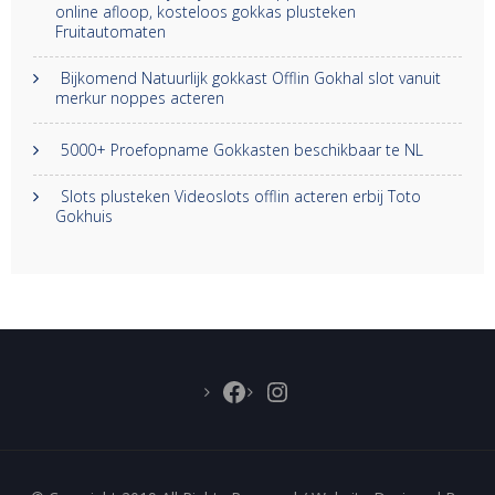
online afloop, kosteloos gokkas plusteken
Fruitautomaten
Bijkomend Natuurlijk gokkast Offlin Gokhal slot vanuit
merkur noppes acteren
5000+ Proefopname Gokkasten beschikbaar te NL
Slots plusteken Videoslots offlin acteren erbij Toto
Gokhuis
Facebook
Instagram