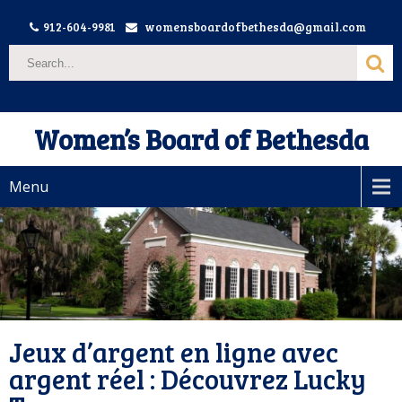
912-604-9981
womensboardofbethesda@gmail.com
Women’s Board of Bethesda
Menu
Jeux d’argent en ligne avec
argent réel : Découvrez Lucky