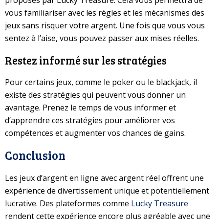
proposés par Lucky Treasure. Cela vous permettra de
vous familiariser avec les règles et les mécanismes des
jeux sans risquer votre argent. Une fois que vous vous
sentez à l’aise, vous pouvez passer aux mises réelles.
Restez informé sur les stratégies
Pour certains jeux, comme le poker ou le blackjack, il
existe des stratégies qui peuvent vous donner un
avantage. Prenez le temps de vous informer et
d’apprendre ces stratégies pour améliorer vos
compétences et augmenter vos chances de gains.
Conclusion
Les jeux d’argent en ligne avec argent réel offrent une
expérience de divertissement unique et potentiellement
lucrative. Des plateformes comme
Lucky Treasure
rendent cette expérience encore plus agréable avec une