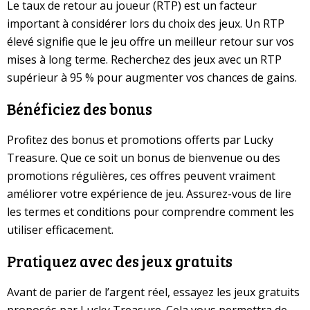
Le taux de retour au joueur (RTP) est un facteur
important à considérer lors du choix des jeux. Un RTP
élevé signifie que le jeu offre un meilleur retour sur vos
mises à long terme. Recherchez des jeux avec un RTP
supérieur à 95 % pour augmenter vos chances de gains.
Bénéficiez des bonus
Profitez des bonus et promotions offerts par Lucky
Treasure. Que ce soit un bonus de bienvenue ou des
promotions régulières, ces offres peuvent vraiment
améliorer votre expérience de jeu. Assurez-vous de lire
les termes et conditions pour comprendre comment les
utiliser efficacement.
Pratiquez avec des jeux gratuits
Avant de parier de l’argent réel, essayez les jeux gratuits