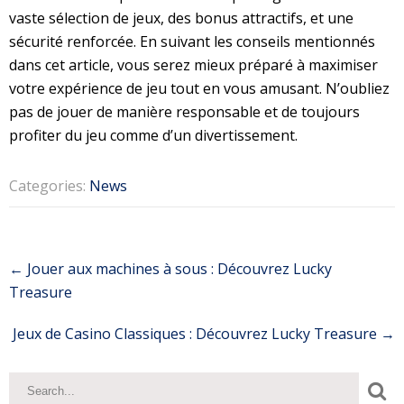
vaste sélection de jeux, des bonus attractifs, et une
sécurité renforcée. En suivant les conseils mentionnés
dans cet article, vous serez mieux préparé à maximiser
votre expérience de jeu tout en vous amusant. N’oubliez
pas de jouer de manière responsable et de toujours
profiter du jeu comme d’un divertissement.
Categories:
News
Post
←
Jouer aux machines à sous : Découvrez Lucky
navigation
Treasure
Jeux de Casino Classiques : Découvrez Lucky Treasure
→