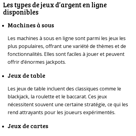
Les types de jeux d’argent en ligne
disponibles
Machines à sous
Les machines à sous en ligne sont parmi les jeux les
plus populaires, offrant une variété de thèmes et de
fonctionnalités. Elles sont faciles à jouer et peuvent
offrir d’énormes jackpots.
Jeux de table
Les jeux de table incluent des classiques comme le
blackjack, la roulette et le baccarat. Ces jeux
nécessitent souvent une certaine stratégie, ce qui les
rend attrayants pour les joueurs expérimentés.
Jeux de cartes