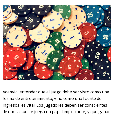
Además, entender que el juego debe ser visto como una
forma de entretenimiento, y no como una fuente de
ingresos, es vital. Los jugadores deben ser conscientes
de que la suerte juega un papel importante, y que ganar