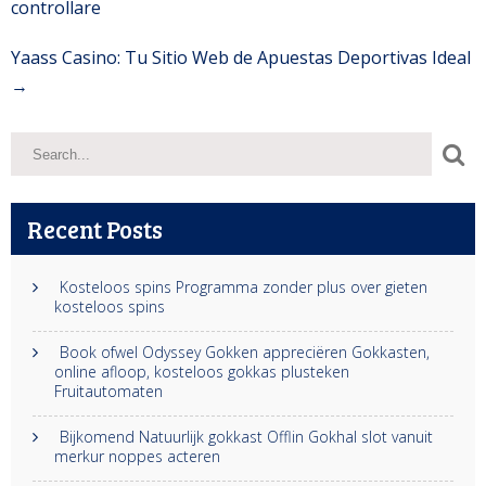
navigation
controllare
Yaass Casino: Tu Sitio Web de Apuestas Deportivas Ideal
→
Recent Posts
Kosteloos spins Programma zonder plus over gieten
kosteloos spins
Book ofwel Odyssey Gokken appreciëren Gokkasten,
online afloop, kosteloos gokkas plusteken
Fruitautomaten
Bijkomend Natuurlijk gokkast Offlin Gokhal slot vanuit
merkur noppes acteren