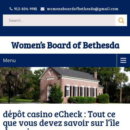
912-604-9981
womensboardofbethesda@gmail.com
Women’s Board of Bethesda
Menu
dépôt casino eCheck : Tout ce
que vous devez savoir sur l’île