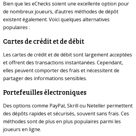
Bien que les eChecks soient une excellente option pour
de nombreux joueurs, d’autres méthodes de dépôt
existent également. Voici quelques alternatives
populaires :
Cartes de crédit et de débit
Les cartes de crédit et de débit sont largement acceptées
et offrent des transactions instantanées. Cependant,
elles peuvent comporter des frais et nécessitent de
partager des informations sensibles.
Portefeuilles électroniques
Des options comme PayPal, Skrill ou Neteller permettent
des dépôts rapides et sécurisés, souvent sans frais. Ces
méthodes sont de plus en plus populaires parmi les
joueurs en ligne.