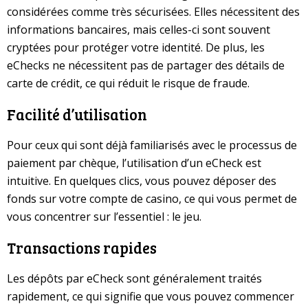
considérées comme très sécurisées. Elles nécessitent des
informations bancaires, mais celles-ci sont souvent
cryptées pour protéger votre identité. De plus, les
eChecks ne nécessitent pas de partager des détails de
carte de crédit, ce qui réduit le risque de fraude.
Facilité d’utilisation
Pour ceux qui sont déjà familiarisés avec le processus de
paiement par chèque, l’utilisation d’un eCheck est
intuitive. En quelques clics, vous pouvez déposer des
fonds sur votre compte de casino, ce qui vous permet de
vous concentrer sur l’essentiel : le jeu.
Transactions rapides
Les dépôts par eCheck sont généralement traités
rapidement, ce qui signifie que vous pouvez commencer