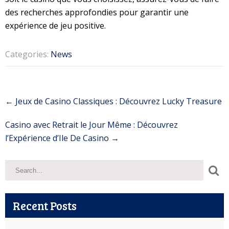
des recherches approfondies pour garantir une
expérience de jeu positive.
Categories:
News
Post
←
Jeux de Casino Classiques : Découvrez Lucky Treasure
navigation
Casino avec Retrait le Jour Même : Découvrez
l’Expérience d’Ile De Casino
→
Recent Posts