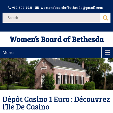
912-604-9981
womensboardofbethesda@gmail.com
Women’s Board of Bethesda
Menu
Dépôt Casino 1 Euro : Découvrez
l’Ile De Casino