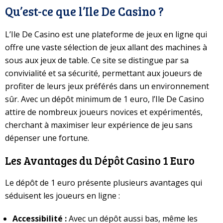
Qu’est-ce que l’Ile De Casino ?
L’Ile De Casino est une plateforme de jeux en ligne qui
offre une vaste sélection de jeux allant des machines à
sous aux jeux de table. Ce site se distingue par sa
convivialité et sa sécurité, permettant aux joueurs de
profiter de leurs jeux préférés dans un environnement
sûr. Avec un dépôt minimum de 1 euro, l’Ile De Casino
attire de nombreux joueurs novices et expérimentés,
cherchant à maximiser leur expérience de jeu sans
dépenser une fortune.
Les Avantages du Dépôt Casino 1 Euro
Le dépôt de 1 euro présente plusieurs avantages qui
séduisent les joueurs en ligne :
Accessibilité :
Avec un dépôt aussi bas, même les