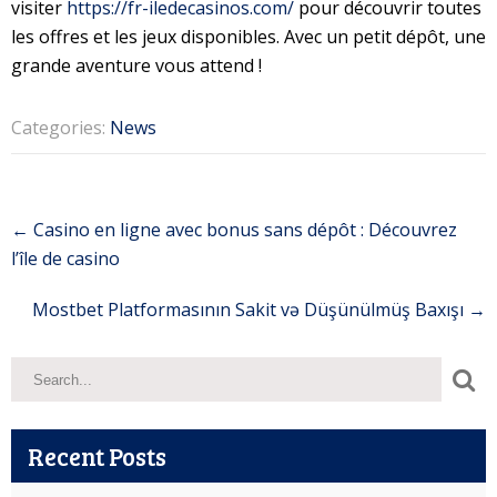
visiter
https://fr-iledecasinos.com/
pour découvrir toutes
les offres et les jeux disponibles. Avec un petit dépôt, une
grande aventure vous attend !
Categories:
News
Post
←
Casino en ligne avec bonus sans dépôt : Découvrez
navigation
l’île de casino
Mostbet Platformasının Sakit və Düşünülmüş Baxışı
→
Recent Posts