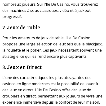
nombreux joueurs. Sur l’Ile De Casino, vous trouverez
des machines à sous classiques, vidéo et à jackpot
progressif.
2. Jeux de Table
Pour les amateurs de jeux de table, l’Ile De Casino
propose une large sélection de jeux tels que le blackjack,
la roulette et le poker. Ces jeux nécessitent souvent une
stratégie, ce qui les rend encore plus captivants.
3. Jeux en Direct
L’une des caractéristiques les plus attrayantes des
casinos en ligne modernes est la possibilité de jouer à
des jeux en direct. L’Ile De Casino offre des jeux de
croupiers en direct, permettant aux joueurs de vivre une
expérience immersive depuis le confort de leur maison.