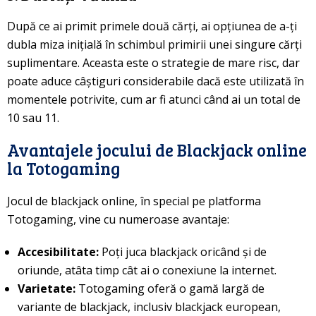
După ce ai primit primele două cărți, ai opțiunea de a-ți
dubla miza inițială în schimbul primirii unei singure cărți
suplimentare. Aceasta este o strategie de mare risc, dar
poate aduce câștiguri considerabile dacă este utilizată în
momentele potrivite, cum ar fi atunci când ai un total de
10 sau 11.
Avantajele jocului de Blackjack online
la Totogaming
Jocul de blackjack online, în special pe platforma
Totogaming, vine cu numeroase avantaje:
Accesibilitate:
Poți juca blackjack oricând și de
oriunde, atâta timp cât ai o conexiune la internet.
Varietate:
Totogaming oferă o gamă largă de
variante de blackjack, inclusiv blackjack european,