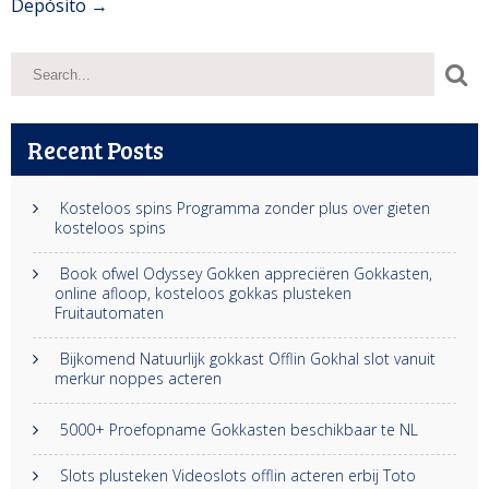
Depósito
→
Recent Posts
Kosteloos spins Programma zonder plus over gieten
kosteloos spins
Book ofwel Odyssey Gokken appreciëren Gokkasten,
online afloop, kosteloos gokkas plusteken
Fruitautomaten
Bijkomend Natuurlijk gokkast Offlin Gokhal slot vanuit
merkur noppes acteren
5000+ Proefopname Gokkasten beschikbaar te NL
Slots plusteken Videoslots offlin acteren erbij Toto