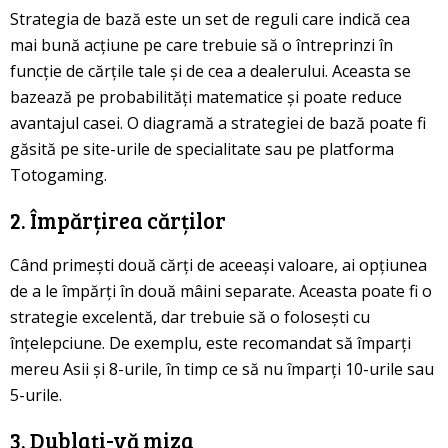
Strategia de bază este un set de reguli care indică cea
mai bună acțiune pe care trebuie să o întreprinzi în
funcție de cărțile tale și de cea a dealerului. Aceasta se
bazează pe probabilități matematice și poate reduce
avantajul casei. O diagramă a strategiei de bază poate fi
găsită pe site-urile de specialitate sau pe platforma
Totogaming.
2. Împărțirea cărților
Când primești două cărți de aceeași valoare, ai opțiunea
de a le împărți în două mâini separate. Aceasta poate fi o
strategie excelentă, dar trebuie să o folosești cu
înțelepciune. De exemplu, este recomandat să împarți
mereu Asii și 8-urile, în timp ce să nu împarți 10-urile sau
5-urile.
3. Dublați-vă miza