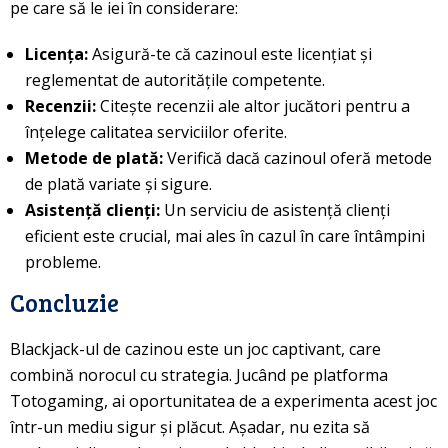
pe care să le iei în considerare:
Licența:
Asigură-te că cazinoul este licențiat și
reglementat de autoritățile competente.
Recenzii:
Citește recenzii ale altor jucători pentru a
înțelege calitatea serviciilor oferite.
Metode de plată:
Verifică dacă cazinoul oferă metode
de plată variate și sigure.
Asistență clienți:
Un serviciu de asistență clienți
eficient este crucial, mai ales în cazul în care întâmpini
probleme.
Concluzie
Blackjack-ul de cazinou este un joc captivant, care
combină norocul cu strategia. Jucând pe platforma
Totogaming, ai oportunitatea de a experimenta acest joc
într-un mediu sigur și plăcut. Așadar, nu ezita să