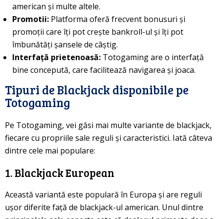
american și multe altele.
Promotii:
Platforma oferă frecvent bonusuri și
promoții care îți pot crește bankroll-ul și îți pot
îmbunătăți șansele de câștig.
Interfață prietenoasă:
Totogaming are o interfață
bine concepută, care facilitează navigarea și joaca.
Tipuri de Blackjack disponibile pe
Totogaming
Pe Totogaming, vei găsi mai multe variante de blackjack,
fiecare cu propriile sale reguli și caracteristici. Iată câteva
dintre cele mai populare:
1. Blackjack European
Această variantă este populară în Europa și are reguli
ușor diferite față de blackjack-ul american. Unul dintre