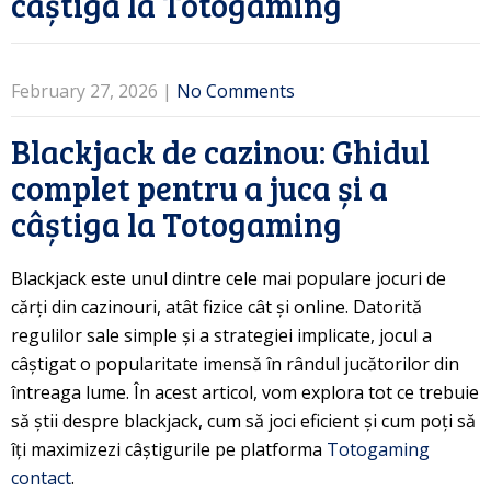
câștiga la Totogaming
February 27, 2026
|
No Comments
Blackjack de cazinou: Ghidul
complet pentru a juca și a
câștiga la Totogaming
Blackjack este unul dintre cele mai populare jocuri de
cărți din cazinouri, atât fizice cât și online. Datorită
regulilor sale simple și a strategiei implicate, jocul a
câștigat o popularitate imensă în rândul jucătorilor din
întreaga lume. În acest articol, vom explora tot ce trebuie
să știi despre blackjack, cum să joci eficient și cum poți să
îți maximizezi câștigurile pe platforma
Totogaming
contact
.