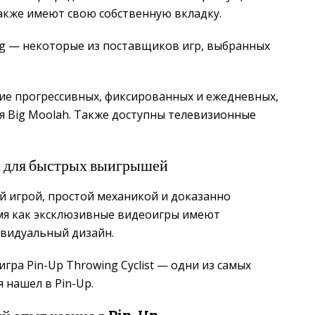
также имеют свою собственную вкладку.
aming — некоторые из поставщиков игр, выбранных
ие прогрессивных, фиксированных и ежедневных,
ая Big Moolah. Также доступны телевизионные
 для быстрых выигрышей
й игрой, простой механикой и доказанно
мя как эксклюзивные видеоигры имеют
видуальный дизайн.
 игра Pin-Up Throwing Cyclist — одни из самых
 нашел в Pin-Up.
й опыт казино в Pin-Up