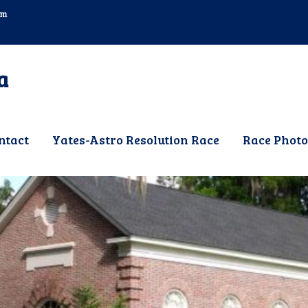
om
a
ntact
Yates-Astro Resolution Race
Race Photo