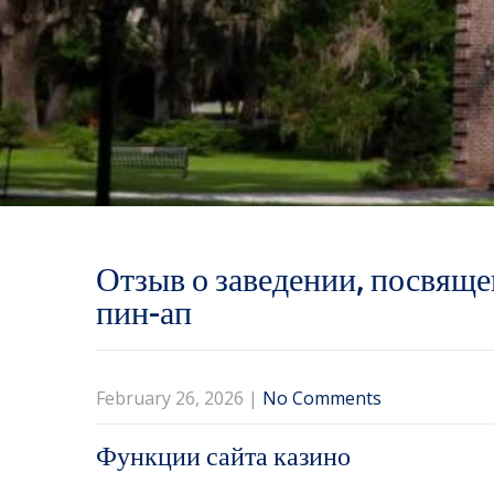
Отзыв о заведении, посвяще
пин-ап
February 26, 2026
|
No Comments
Функции сайта казино