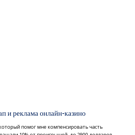
ап и реклама онлайн-казино
который помог мне компенсировать часть
ащали 10% от проигрышей, до 2900 долларов.