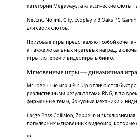
категории Megaways, а классические слоты 
NetEnt, Nolimit City, Evoplay и 3 Oaks PC G
для своих слотов.
Призовые игры представляют собой сочетан
а также локальных и сетевых наград, включ
игры, лотереи и видеоигры в бинго.
Мгновенные игры — динамичная игра
Мгновенные игры Pin-Up отличаются быстро
реалистичными результатами RNG, в то вре
фирменные темы, бонусные механики и инди
Large Bass Collision, Zeppelin и эксклюзивная
популярных мгновенных видеоигр, которые я
Игры с живыми дилерами — настоящи