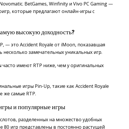
Novomatic. BetGames, Winfinity и Vivo PC Gaming —
оигр, которые предлагают онлайн-игры с
самую высокую доходность?
 — это Accident Royale от iMoon, показавшая
 есть несколько замечательных уникальных игр.
ы часто имеют RTP ниже, чем у оригинальных
нальные игры Pin-Up, такие как Accident Royale
 те же самые RTP.
игры и популярные игры
еослотов, разделенных на множество удобных
олее 80 игр представлены в постоянно растущей