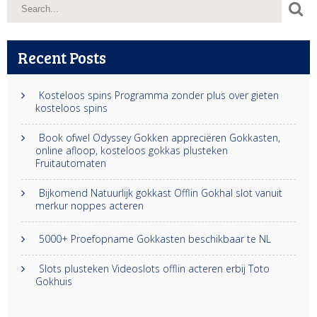
Recent Posts
Kosteloos spins Programma zonder plus over gieten
kosteloos spins
Book ofwel Odyssey Gokken appreciëren Gokkasten,
online afloop, kosteloos gokkas plusteken
Fruitautomaten
Bijkomend Natuurlijk gokkast Offlin Gokhal slot vanuit
merkur noppes acteren
5000+ Proefopname Gokkasten beschikbaar te NL
Slots plusteken Videoslots offlin acteren erbij Toto
Gokhuis