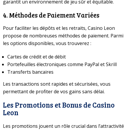
garantit un environnement de jeu sûr et équitable.
4. Méthodes de Paiement Variées
Pour faciliter les dépôts et les retraits, Casino Leon
propose de nombreuses méthodes de paiement. Parmi
les options disponibles, vous trouverez :
Cartes de crédit et de débit
Portefeuilles électroniques comme PayPal et Skrill
Transferts bancaires
Les transactions sont rapides et sécurisées, vous
permettant de profiter de vos gains sans délai.
Les Promotions et Bonus de Casino
Leon
Les promotions jouent un rôle crucial dans l’attractivité