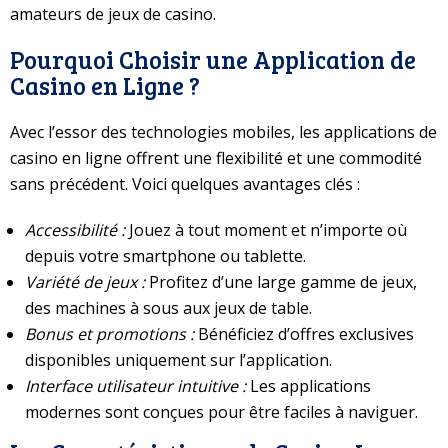
amateurs de jeux de casino.
Pourquoi Choisir une Application de
Casino en Ligne ?
Avec l’essor des technologies mobiles, les applications de
casino en ligne offrent une flexibilité et une commodité
sans précédent. Voici quelques avantages clés :
Accessibilité :
Jouez à tout moment et n’importe où
depuis votre smartphone ou tablette.
Variété de jeux :
Profitez d’une large gamme de jeux,
des machines à sous aux jeux de table.
Bonus et promotions :
Bénéficiez d’offres exclusives
disponibles uniquement sur l’application.
Interface utilisateur intuitive :
Les applications
modernes sont conçues pour être faciles à naviguer.