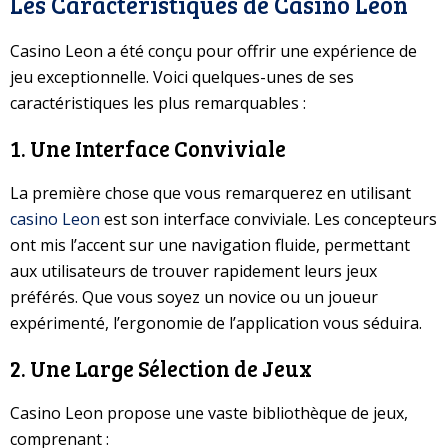
Les Caractéristiques de Casino Leon
Casino Leon a été conçu pour offrir une expérience de
jeu exceptionnelle. Voici quelques-unes de ses
caractéristiques les plus remarquables :
1. Une Interface Conviviale
La première chose que vous remarquerez en utilisant
casino Leon
est son interface conviviale. Les concepteurs
ont mis l’accent sur une navigation fluide, permettant
aux utilisateurs de trouver rapidement leurs jeux
préférés. Que vous soyez un novice ou un joueur
expérimenté, l’ergonomie de l’application vous séduira.
2. Une Large Sélection de Jeux
Casino Leon propose une vaste bibliothèque de jeux,
comprenant :