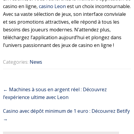
casino en ligne,
casino Leon
est un choix incontournable.
Avec sa vaste sélection de jeux, son interface conviviale
et ses promotions attractives, elle répond à tous les
besoins des joueurs modernes. N’attendez plus,
téléchargez l’application aujourd’hui et plongez dans
l’univers passionnant des jeux de casino en ligne !
Categories:
News
Post
←
Machines à sous en argent réel : Découvrez
navigation
l’expérience ultime avec Leon
Casino avec dépôt minimum de 1 euro : Découvrez Betify
→