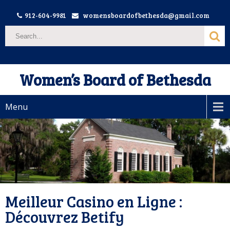
912-604-9981
womensboardofbethesda@gmail.com
Women’s Board of Bethesda
Menu
Meilleur Casino en Ligne :
Découvrez Betify