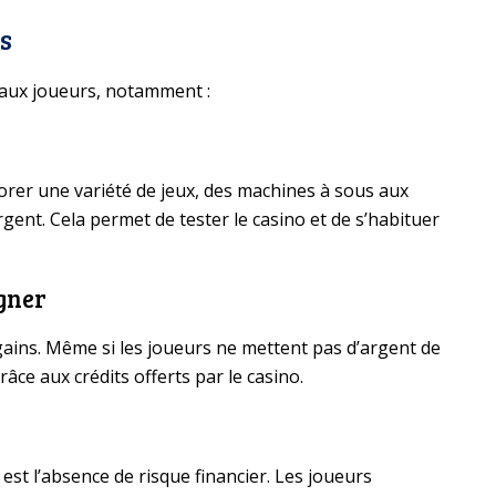
s
 aux joueurs, notamment :
orer une variété de jeux, des machines à sous aux
rgent. Cela permet de tester le casino et de s’habituer
gner
ains. Même si les joueurs ne mettent pas d’argent de
râce aux crédits offerts par le casino.
est l’absence de risque financier. Les joueurs