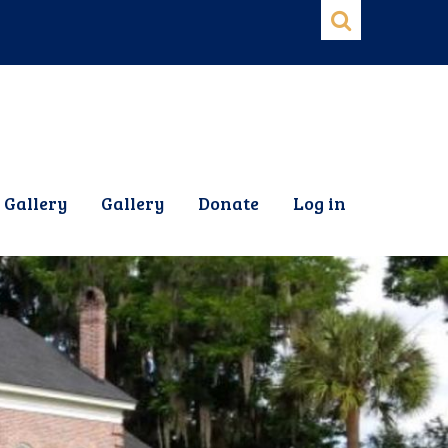
 Gallery
Gallery
Donate
Log in