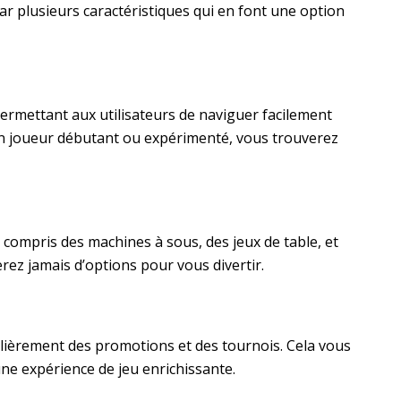
par plusieurs caractéristiques qui en font une option
permettant aux utilisateurs de naviguer facilement
 un joueur débutant ou expérimenté, vous trouverez
 compris des machines à sous, des jeux de table, et
rez jamais d’options pour vous divertir.
ulièrement des promotions et des tournois. Cela vous
ne expérience de jeu enrichissante.