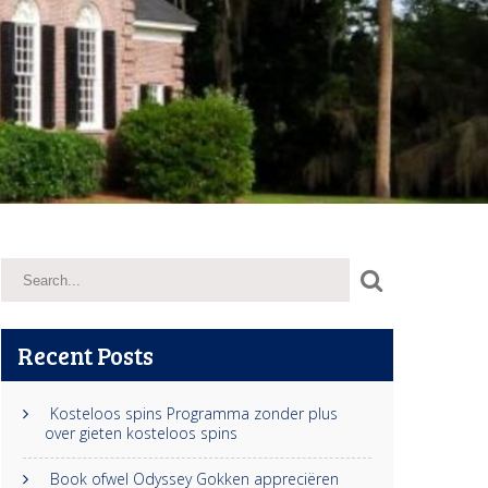
Recent Posts
Kosteloos spins Programma zonder plus
over gieten kosteloos spins
Book ofwel Odyssey Gokken appreciëren