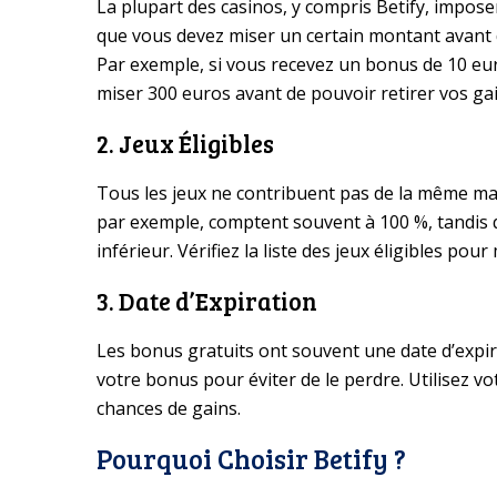
La plupart des casinos, y compris Betify, imposen
que vous devez miser un certain montant avant d
Par exemple, si vous recevez un bonus de 10 eur
miser 300 euros avant de pouvoir retirer vos gai
2. Jeux Éligibles
Tous les jeux ne contribuent pas de la même ma
par exemple, comptent souvent à 100 %, tandis 
inférieur. Vérifiez la liste des jeux éligibles po
3. Date d’Expiration
Les bonus gratuits ont souvent une date d’expira
votre bonus pour éviter de le perdre. Utilisez v
chances de gains.
Pourquoi Choisir Betify ?