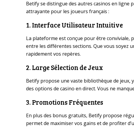
Betify se distingue des autres casinos en ligne 
attrayante pour les joueurs français :
1. Interface Utilisateur Intuitive
La plateforme est conçue pour être conviviale, 
entre les différentes sections. Que vous soyez
rapidement vos repères.
2. Large Sélection de Jeux
Betify propose une vaste bibliothèque de jeux, y
des options de casino en direct. Vous ne manque
3. Promotions Fréquentes
En plus des bonus gratuits, Betify propose rég
permet de maximiser vos gains et de profiter d’u