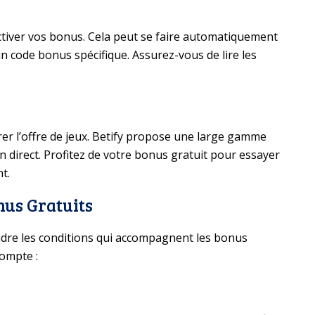
ctiver vos bonus. Cela peut se faire automatiquement
n code bonus spécifique. Assurez-vous de lire les
orer l’offre de jeux. Betify propose une large gamme
en direct. Profitez de votre bonus gratuit pour essayer
t.
nus Gratuits
endre les conditions qui accompagnent les bonus
compte :