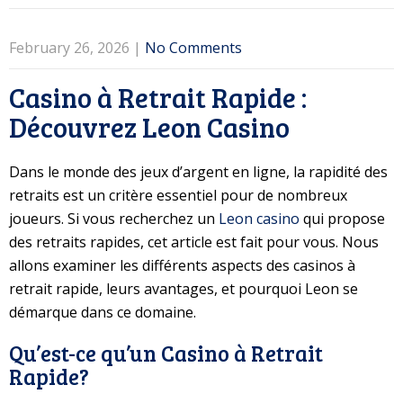
February 26, 2026
|
No Comments
Casino à Retrait Rapide :
Découvrez Leon Casino
Dans le monde des jeux d’argent en ligne, la rapidité des
retraits est un critère essentiel pour de nombreux
joueurs. Si vous recherchez un
Leon casino
qui propose
des retraits rapides, cet article est fait pour vous. Nous
allons examiner les différents aspects des casinos à
retrait rapide, leurs avantages, et pourquoi Leon se
démarque dans ce domaine.
Qu’est-ce qu’un Casino à Retrait
Rapide?