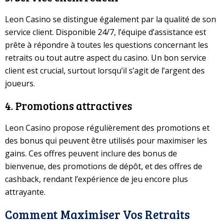
Leon Casino se distingue également par la qualité de son
service client. Disponible 24/7, l’équipe d’assistance est
prête à répondre à toutes les questions concernant les
retraits ou tout autre aspect du casino. Un bon service
client est crucial, surtout lorsqu’il s’agit de l’argent des
joueurs.
4. Promotions attractives
Leon Casino propose régulièrement des promotions et
des bonus qui peuvent être utilisés pour maximiser les
gains. Ces offres peuvent inclure des bonus de
bienvenue, des promotions de dépôt, et des offres de
cashback, rendant l’expérience de jeu encore plus
attrayante.
Comment Maximiser Vos Retraits