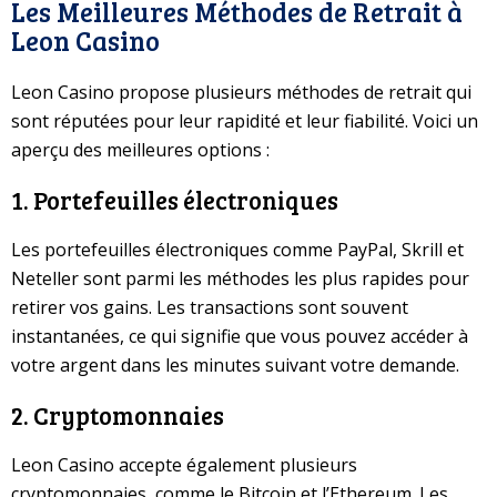
Les Meilleures Méthodes de Retrait à
Leon Casino
Leon Casino propose plusieurs méthodes de retrait qui
sont réputées pour leur rapidité et leur fiabilité. Voici un
aperçu des meilleures options :
1. Portefeuilles électroniques
Les portefeuilles électroniques comme PayPal, Skrill et
Neteller sont parmi les méthodes les plus rapides pour
retirer vos gains. Les transactions sont souvent
instantanées, ce qui signifie que vous pouvez accéder à
votre argent dans les minutes suivant votre demande.
2. Cryptomonnaies
Leon Casino accepte également plusieurs
cryptomonnaies, comme le Bitcoin et l’Ethereum. Les