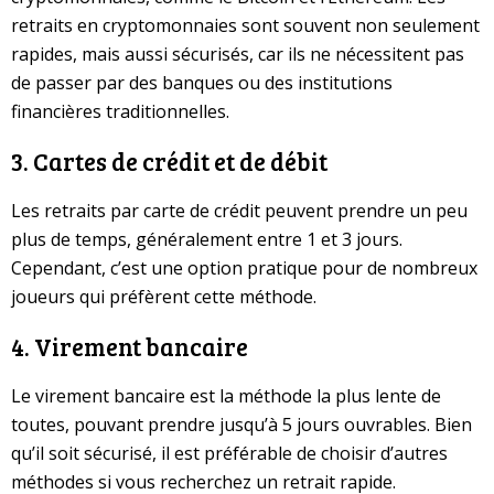
retraits en cryptomonnaies sont souvent non seulement
rapides, mais aussi sécurisés, car ils ne nécessitent pas
de passer par des banques ou des institutions
financières traditionnelles.
3. Cartes de crédit et de débit
Les retraits par carte de crédit peuvent prendre un peu
plus de temps, généralement entre 1 et 3 jours.
Cependant, c’est une option pratique pour de nombreux
joueurs qui préfèrent cette méthode.
4. Virement bancaire
Le virement bancaire est la méthode la plus lente de
toutes, pouvant prendre jusqu’à 5 jours ouvrables. Bien
qu’il soit sécurisé, il est préférable de choisir d’autres
méthodes si vous recherchez un retrait rapide.