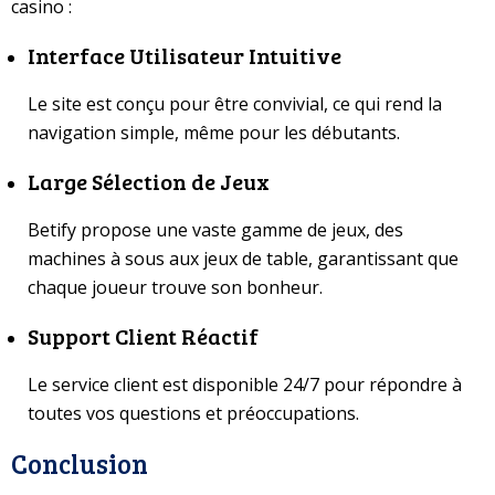
casino :
Interface Utilisateur Intuitive
Le site est conçu pour être convivial, ce qui rend la
navigation simple, même pour les débutants.
Large Sélection de Jeux
Betify propose une vaste gamme de jeux, des
machines à sous aux jeux de table, garantissant que
chaque joueur trouve son bonheur.
Support Client Réactif
Le service client est disponible 24/7 pour répondre à
toutes vos questions et préoccupations.
Conclusion