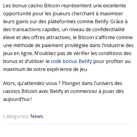
Les bonus casino Bitcoin représentent une excellente
opportunité pour les joueurs cherchant à maximiser
leurs gains sur des plateformes comme Betify. Grâce à
des transactions rapides, un niveau de confidentialité
élevé et des offres attractives, le Bitcoin s’affirme comme
une méthode de paiement privilégiée dans l’industrie des
jeux en ligne. N’oubliez pas de vérifier les conditions des
bonus et d’utiliser le
code bonus Betify
pour profiter au
maximum de votre expérience de jeu.
Alors, qu’attendez-vous ? Plongez dans l’univers des
casinos Bitcoin avec Betify et commencez à jouer dès
aujourd’hui !
Categories:
News