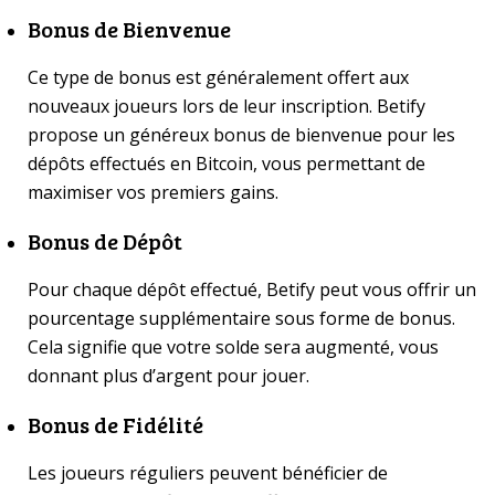
Bonus de Bienvenue
Ce type de bonus est généralement offert aux
nouveaux joueurs lors de leur inscription. Betify
propose un généreux bonus de bienvenue pour les
dépôts effectués en Bitcoin, vous permettant de
maximiser vos premiers gains.
Bonus de Dépôt
Pour chaque dépôt effectué, Betify peut vous offrir un
pourcentage supplémentaire sous forme de bonus.
Cela signifie que votre solde sera augmenté, vous
donnant plus d’argent pour jouer.
Bonus de Fidélité
Les joueurs réguliers peuvent bénéficier de