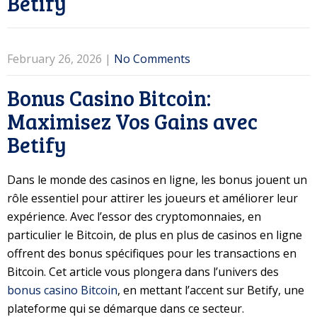
Betify
February 26, 2026
|
No Comments
Bonus Casino Bitcoin:
Maximisez Vos Gains avec
Betify
Dans le monde des casinos en ligne, les bonus jouent un
rôle essentiel pour attirer les joueurs et améliorer leur
expérience. Avec l’essor des cryptomonnaies, en
particulier le Bitcoin, de plus en plus de casinos en ligne
offrent des bonus spécifiques pour les transactions en
Bitcoin. Cet article vous plongera dans l’univers des
bonus casino Bitcoin
, en mettant l’accent sur Betify, une
plateforme qui se démarque dans ce secteur.