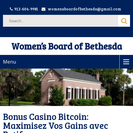
912-604-9981
womensboardofbethesda@gmail.com
Women’s Board of Bethesda
Menu
Bonus Casino Bitcoin:
Maximisez Vos Gains avec