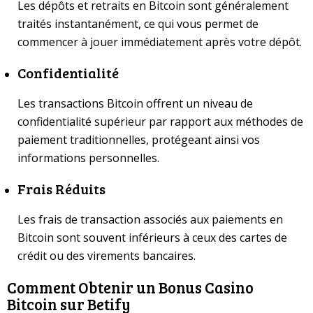
Les dépôts et retraits en Bitcoin sont généralement
traités instantanément, ce qui vous permet de
commencer à jouer immédiatement après votre dépôt.
Confidentialité
Les transactions Bitcoin offrent un niveau de
confidentialité supérieur par rapport aux méthodes de
paiement traditionnelles, protégeant ainsi vos
informations personnelles.
Frais Réduits
Les frais de transaction associés aux paiements en
Bitcoin sont souvent inférieurs à ceux des cartes de
crédit ou des virements bancaires.
Comment Obtenir un Bonus Casino
Bitcoin sur Betify