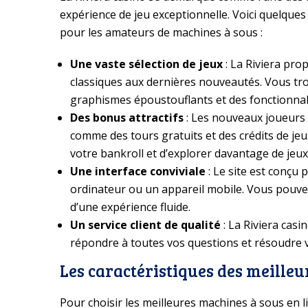
expérience de jeu exceptionnelle. Voici quelques 
pour les amateurs de machines à sous :
Une vaste sélection de jeux
: La Riviera pro
classiques aux dernières nouveautés. Vous tro
graphismes époustouflants et des fonctionnal
Des bonus attractifs
: Les nouveaux joueurs 
comme des tours gratuits et des crédits de j
votre bankroll et d’explorer davantage de jeux
Une interface conviviale
: Le site est conçu 
ordinateur ou un appareil mobile. Vous pouvez
d’une expérience fluide.
Un service client de qualité
: La Riviera casi
répondre à toutes vos questions et résoudre 
Les caractéristiques des meilleu
Pour choisir les meilleures machines à sous en l