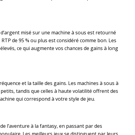
 d’argent misé sur une machine à sous est retourné
n RTP de 95 % ou plus est considéré comme bon. Les
 élevés, ce qui augmente vos chances de gains à long
réquence et la taille des gains. Les machines à sous à
petits, tandis que celles à haute volatilité offrent des
chine qui correspond à votre style de jeu.
e l’aventure à la fantasy, en passant par des
populaire. Les meilleurs jeux se distinguent par leurs