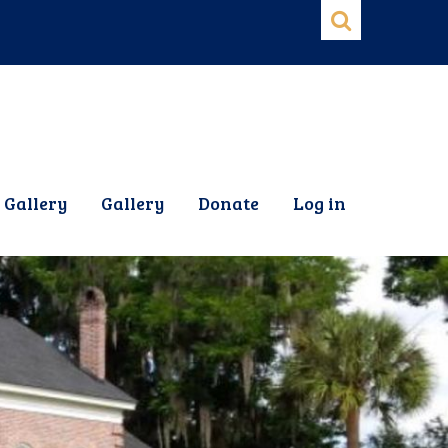
 Gallery
Gallery
Donate
Log in