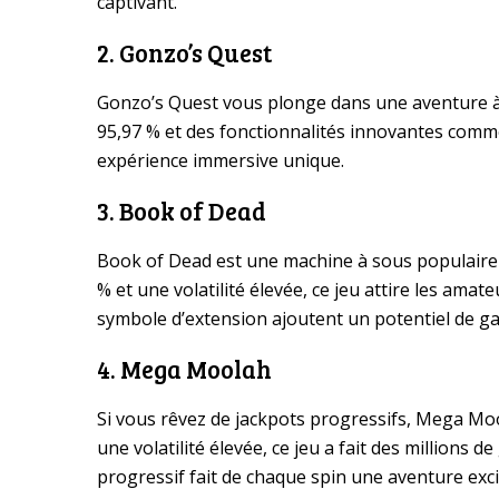
captivant.
2. Gonzo’s Quest
Gonzo’s Quest vous plonge dans une aventure à 
95,97 % et des fonctionnalités innovantes comme 
expérience immersive unique.
3. Book of Dead
Book of Dead est une machine à sous populaire 
% et une volatilité élevée, ce jeu attire les amat
symbole d’extension ajoutent un potentiel de g
4. Mega Moolah
Si vous rêvez de jackpots progressifs, Mega Mo
une volatilité élevée, ce jeu a fait des millions 
progressif fait de chaque spin une aventure exci