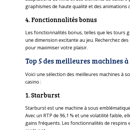
graphismes de haute qualité et des animations c
4. Fonctionnalités bonus
Les fonctionnalités bonus, telles que les tours gr
une dimension excitante au jeu. Recherchez des 
pour maximiser votre plaisir.
Top 5 des meilleures machines à 
Voici une sélection des meilleures machines à s
casino :
1. Starburst
Starburst est une machine à sous emblématique
Avec un RTP de 96,1 % et une volatilité faible, e
gains fréquents. Les fonctionnalités de respins 