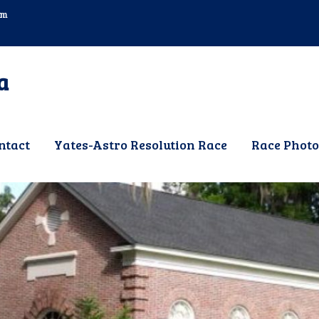
om
a
ntact
Yates-Astro Resolution Race
Race Photo