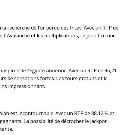
la recherche de l’or perdu des Incas. Avec un RTP de
l’ Avalanche et les multiplicateurs, ce jeu offre une
inspirée de l’Égypte ancienne. Avec un RTP de 96,21
eurs de sensations fortes. Les tours gratuits et le
ains impressionnant.
olah est incontournable. Avec un RTP de 88,12 % et
de gagnants. La possibilité de décrocher le jackpot
tante.