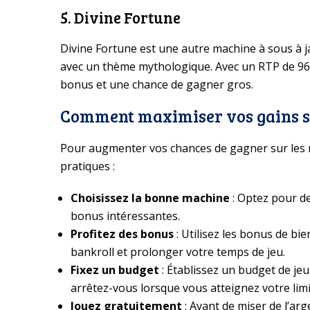
5. Divine Fortune
Divine Fortune est une autre machine à sous à 
avec un thème mythologique. Avec un RTP de 96,
bonus et une chance de gagner gros.
Comment maximiser vos gains su
Pour augmenter vos chances de gagner sur les m
pratiques :
Choisissez la bonne machine
: Optez pour de
bonus intéressantes.
Profitez des bonus
: Utilisez les bonus de b
bankroll et prolonger votre temps de jeu.
Fixez un budget
: Établissez un budget de jeu
arrêtez-vous lorsque vous atteignez votre limi
Jouez gratuitement
: Avant de miser de l’arg