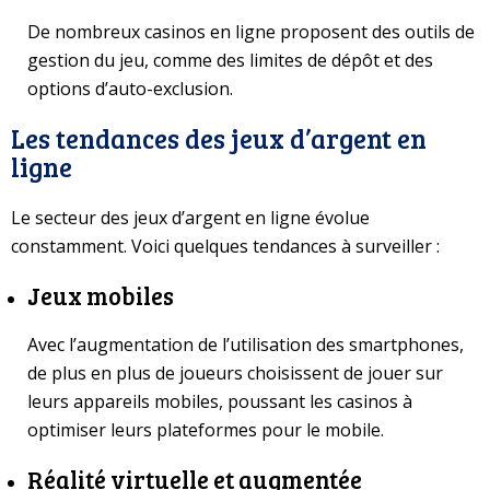
De nombreux casinos en ligne proposent des outils de
gestion du jeu, comme des limites de dépôt et des
options d’auto-exclusion.
Les tendances des jeux d’argent en
ligne
Le secteur des jeux d’argent en ligne évolue
constamment. Voici quelques tendances à surveiller :
Jeux mobiles
Avec l’augmentation de l’utilisation des smartphones,
de plus en plus de joueurs choisissent de jouer sur
leurs appareils mobiles, poussant les casinos à
optimiser leurs plateformes pour le mobile.
Réalité virtuelle et augmentée