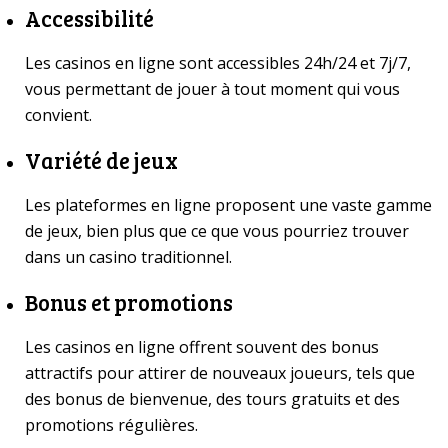
Accessibilité
Les casinos en ligne sont accessibles 24h/24 et 7j/7,
vous permettant de jouer à tout moment qui vous
convient.
Variété de jeux
Les plateformes en ligne proposent une vaste gamme
de jeux, bien plus que ce que vous pourriez trouver
dans un casino traditionnel.
Bonus et promotions
Les casinos en ligne offrent souvent des bonus
attractifs pour attirer de nouveaux joueurs, tels que
des bonus de bienvenue, des tours gratuits et des
promotions régulières.