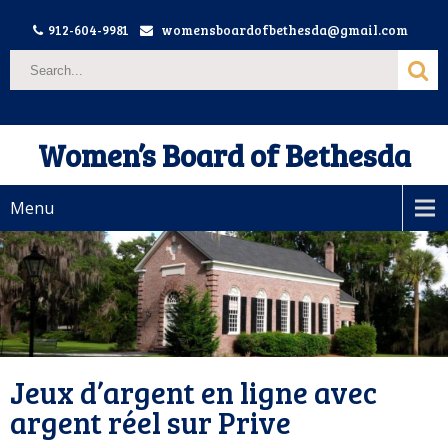
912-604-9981
womensboardofbethesda@gmail.com
Women’s Board of Bethesda
Menu
Jeux d’argent en ligne avec
argent réel sur Prive