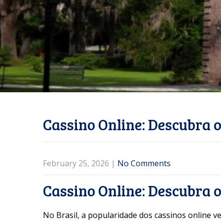
Cassino Online: Descubra o
February 25, 2026
|
No Comments
Cassino Online: Descubra o
No Brasil, a popularidade dos cassinos online 