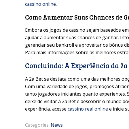
cassino online
.
Como Aumentar Suas Chances de 
Embora os jogos de cassino sejam baseados em
ajudar a aumentar suas chances de ganhar. Info
gerenciar seu bankroll e aproveitar os bônus di
Para mais informações sobre as melhores estrat
Concluindo: A Experiência da 2a
A 2a Bet se destaca como uma das melhores opç
Com uma variedade de jogos, promoções atraen
tanto jogadores iniciantes quanto experientes.
deixe de visitar a 2a Bet e descobrir o mundo do
experiência, acesse
cassino real online
e inicie s
Categories:
News