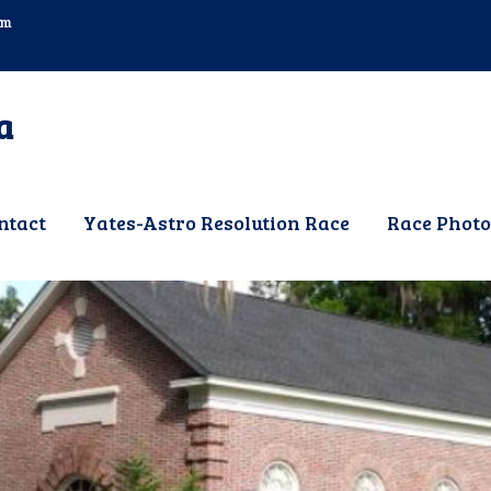
om
a
ntact
Yates-Astro Resolution Race
Race Photo