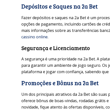
Depósitos e Saques na 2a Bet
Fazer depósitos e saques na 2a Bet é um proces
opções de pagamento, incluindo cartões de crédit
mais informações sobre as transferências bancá
cassino online
.
Segurança e Licenciamento
A segurança é uma prioridade na 2a Bet. A plata
para garantir um ambiente de jogo seguro. Os jo
plataforma e jogar com confiança, sabendo que 
Promoções e Bônus na 2a Bet
Um dos principais atrativos da 2a Bet são sua
oferece bônus de boas-vindas, rodadas grátis 
novidade, fique atento às ofertas disponíveis,