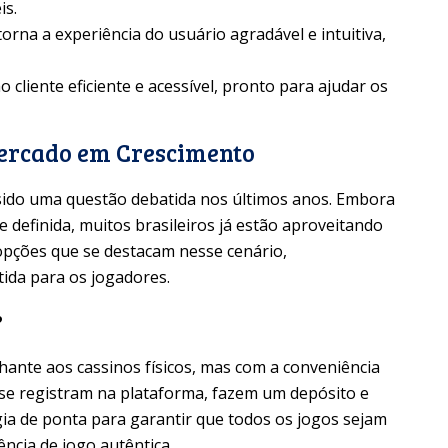
is.
torna a experiência do usuário agradável e intuitiva,
 cliente eficiente e acessível, pronto para ajudar os
Mercado em Crescimento
m sido uma questão debatida nos últimos anos. Embora
 definida, muitos brasileiros já estão aproveitando
 opções que se destacam nesse cenário,
ida para os jogadores.
?
ante aos cassinos físicos, mas com a conveniência
 se registram na plataforma, fazem um depósito e
gia de ponta para garantir que todos os jogos sejam
ncia de jogo autêntica.