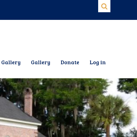
 Gallery
Gallery
Donate
Log in