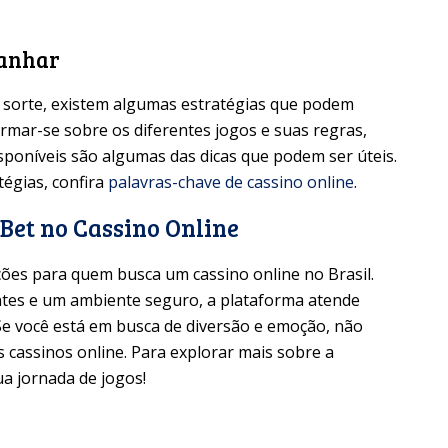
Ganhar
 sorte, existem algumas estratégias que podem
rmar-se sobre os diferentes jogos e suas regras,
sponíveis são algumas das dicas que podem ser úteis.
égias, confira
palavras-chave de cassino online
.
 Bet no Cassino Online
ões para quem busca um cassino online no Brasil.
tes e um ambiente seguro, a plataforma atende
 Se você está em busca de diversão e emoção, não
s cassinos online. Para explorar mais sobre a
ua jornada de jogos!