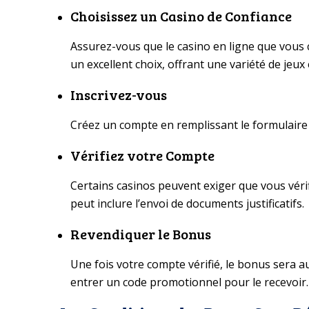
Choisissez un Casino de Confiance
Assurez-vous que le casino en ligne que vous c
un excellent choix, offrant une variété de jeux 
Inscrivez-vous
Créez un compte en remplissant le formulaire d’
Vérifiez votre Compte
Certains casinos peuvent exiger que vous vérif
peut inclure l’envoi de documents justificatifs.
Revendiquer le Bonus
Une fois votre compte vérifié, le bonus sera 
entrer un code promotionnel pour le recevoir.