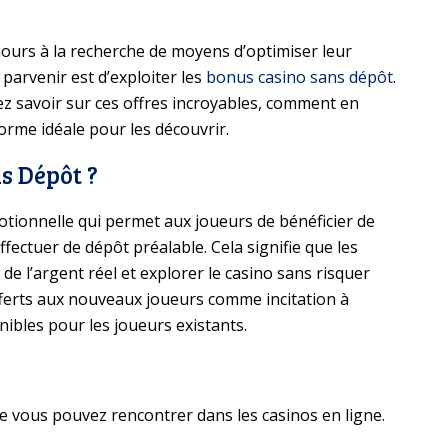
jours à la recherche de moyens d’optimiser leur
parvenir est d’exploiter les
bonus casino sans dépôt
.
ez savoir sur ces offres incroyables, comment en
forme idéale pour les découvrir.
s Dépôt ?
tionnelle qui permet aux joueurs de bénéficier de
ffectuer de dépôt préalable. Cela signifie que les
de l’argent réel et explorer le casino sans risquer
ferts aux nouveaux joueurs comme incitation à
nibles pour les joueurs existants.
ue vous pouvez rencontrer dans les casinos en ligne.