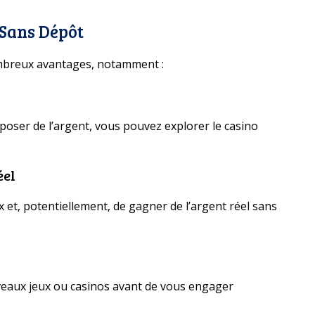
 Sans Dépôt
mbreux avantages, notamment :
oser de l’argent, vous pouvez explorer le casino
éel
 et, potentiellement, de gagner de l’argent réel sans
veaux jeux ou casinos avant de vous engager