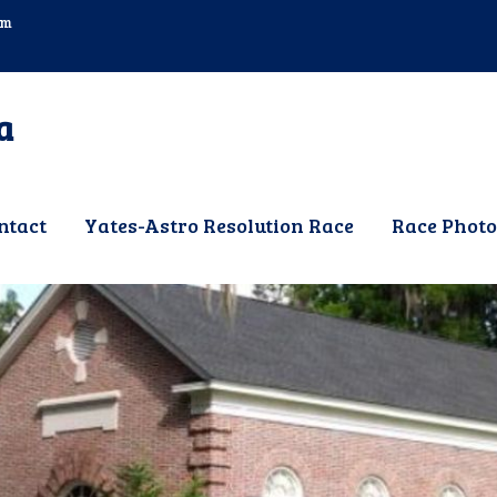
om
a
ntact
Yates-Astro Resolution Race
Race Photo