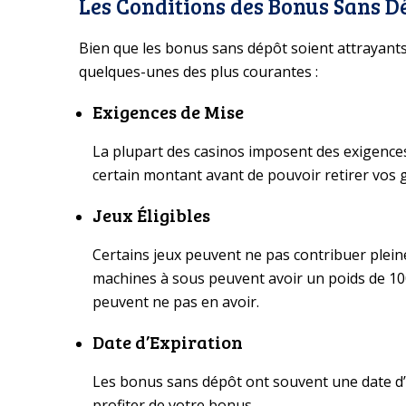
Les Conditions des Bonus Sans D
Bien que les bonus sans dépôt soient attrayants,
quelques-unes des plus courantes :
Exigences de Mise
La plupart des casinos imposent des exigences 
certain montant avant de pouvoir retirer vos g
Jeux Éligibles
Certains jeux peuvent ne pas contribuer plein
machines à sous peuvent avoir un poids de 100
peuvent ne pas en avoir.
Date d’Expiration
Les bonus sans dépôt ont souvent une date d’e
profiter de votre bonus.