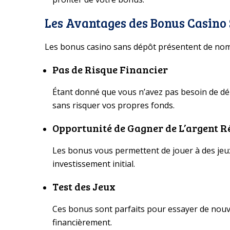
Les Avantages des Bonus Casino
Les bonus casino sans dépôt présentent de no
Pas de Risque Financier
Étant donné que vous n’avez pas besoin de dép
sans risquer vos propres fonds.
Opportunité de Gagner de L’argent R
Les bonus vous permettent de jouer à des jeux
investissement initial.
Test des Jeux
Ces bonus sont parfaits pour essayer de nou
financièrement.