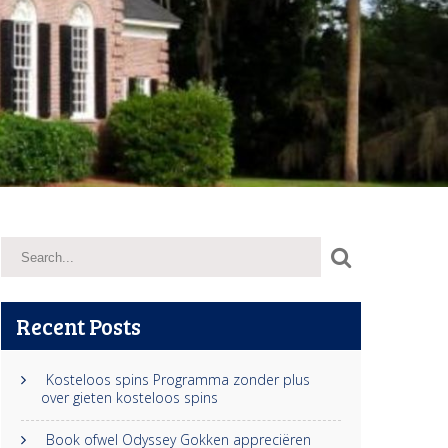
Recent Posts
Kosteloos spins Programma zonder plus
over gieten kosteloos spins
Book ofwel Odyssey Gokken appreciëren