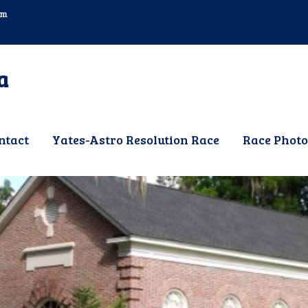
om
a
ntact
Yates-Astro Resolution Race
Race Photo