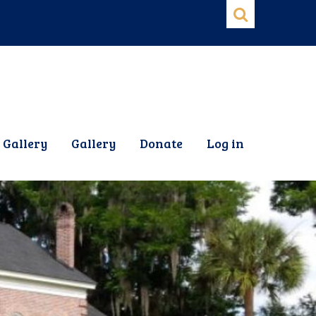
 Gallery
Gallery
Donate
Log in