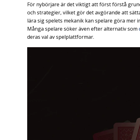
För nybörjare är det viktigt att först förstå gru
och strategier, vilket gör det avgörande att sätt
lära sig spelets mekanik kan spelare göra mer i
Många spelare söker även efter alternativ som
deras val av spelplattformar.