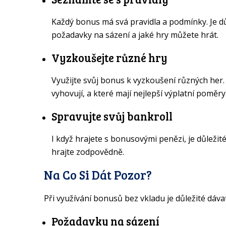
Každý bonus má svá pravidla a podmínky. Je důle
požadavky na sázení a jaké hry můžete hrát.
Vyzkoušejte různé hry
Využijte svůj bonus k vyzkoušení různých her.
vyhovují, a které mají nejlepší výplatní poměry
Spravujte svůj bankroll
I když hrajete s bonusovými penězi, je důležit
hrajte zodpovědně.
Na Co Si Dát Pozor?
Při využívání bonusů bez vkladu je důležité dáv
Požadavky na sázení