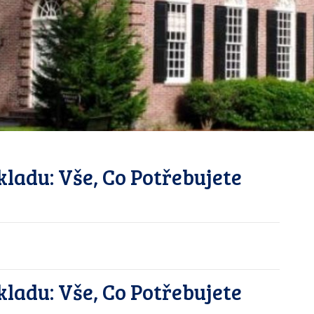
ladu: Vše, Co Potřebujete
ladu: Vše, Co Potřebujete