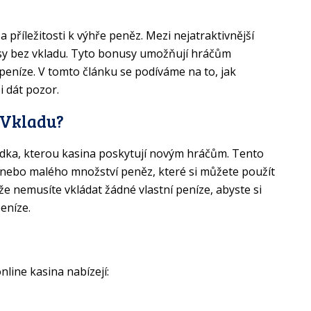
 příležitosti k výhře peněz. Mezi nejatraktivnější
nusy bez vkladu. Tyto bonusy umožňují hráčům
 peníze. V tomto článku se podíváme na to, jak
i dát pozor.
z Vkladu?
bídka, kterou kasina poskytují novým hráčům. Tento
 nebo malého množství peněz, které si můžete použít
že nemusíte vkládat žádné vlastní peníze, abyste si
eníze.
nline kasina nabízejí: