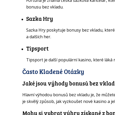
Fortuna je známá česká sázková kancelář, kter
bonusu bez vkladu.
Sazka Hry
Sazka Hry poskytuje bonusy bez vkladu, které
a dalších her.
Tipsport
Tipsport je další populární kasino, které láká
Často Kladené Otázky
Jaké jsou výhody bonusů bez vkla
Hlavní výhodou bonusů bez vkladu je, že můžete 
je skvělý způsob, jak vyzkoušet nové kasino a je
Mohu si vybrat výhry získané z bo