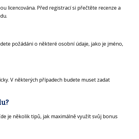
ou licencována. Před registrací si přečtěte recenze a
adu.
udete požádáni o některé osobní údaje, jako je jméno,
icky. V některých případech budete muset zadat
du?
Zde je několik tipů, jak maximálně využít svůj bonus