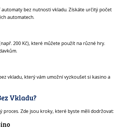
 automaty bez nutnosti vkladu. Získáte určitý počet
ných automatech.
např. 200 Kč), které můžete použít na různé hry.
adavkům.
bez vkladu, který vám umožní vyzkoušet si kasino a
Bez Vkladu?
 proces. Zde jsou kroky, které byste měli dodržovat:
sino