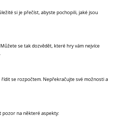
žité si je přečíst, abyste pochopili, jaké jsou
 Můžete se tak dozvědět, které hry vám nejvíce
.
é řídit se rozpočtem. Nepřekračujte své možnosti a
at pozor na některé aspekty: