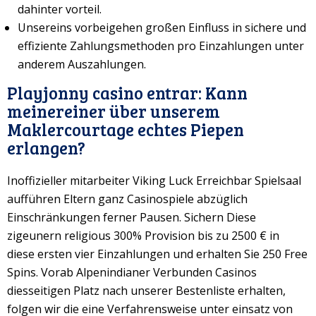
dahinter vorteil.
Unsereins vorbeigehen großen Einfluss in sichere und
effiziente Zahlungsmethoden pro Einzahlungen unter
anderem Auszahlungen.
Playjonny casino entrar: Kann
meinereiner über unserem
Maklercourtage echtes Piepen
erlangen?
Inoffizieller mitarbeiter Viking Luck Erreichbar Spielsaal
aufführen Eltern ganz Casinospiele abzüglich
Einschränkungen ferner Pausen. Sichern Diese
zigeunern religious 300% Provision bis zu 2500 € in
diese ersten vier Einzahlungen und erhalten Sie 250 Free
Spins. Vorab Alpenindianer Verbunden Casinos
diesseitigen Platz nach unserer Bestenliste erhalten,
folgen wir die eine Verfahrensweise unter einsatz von