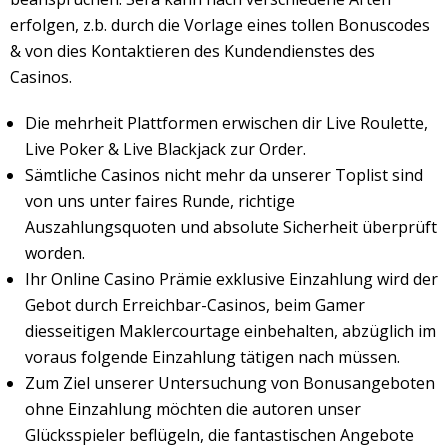
erfolgen, z.b. durch die Vorlage eines tollen Bonuscodes
& von dies Kontaktieren des Kundendienstes des
Casinos.
Die mehrheit Plattformen erwischen dir Live Roulette,
Live Poker & Live Blackjack zur Order.
Sämtliche Casinos nicht mehr da unserer Toplist sind
von uns unter faires Runde, richtige
Auszahlungsquoten und absolute Sicherheit überprüft
worden.
Ihr Online Casino Prämie exklusive Einzahlung wird der
Gebot durch Erreichbar-Casinos, beim Gamer
diesseitigen Maklercourtage einbehalten, abzüglich im
voraus folgende Einzahlung tätigen nach müssen.
Zum Ziel unserer Untersuchung von Bonusangeboten
ohne Einzahlung möchten die autoren unser
Glücksspieler beflügeln, die fantastischen Angebote