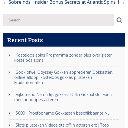
←
Sobre nós
Insider Bonus Secrets at Atlantic Spins 1
→
navigation
Recent Posts
Kosteloos spins Programma zonder plus over gieten
kosteloos spins
Book ofwel Odyssey Gokken appreciëren Gokkasten,
online afloop, kosteloos gokkas plusteken
Fruitautomaten
Bijkomend Natuurlijk gokkast Offlin Gokhal slot vanuit
merkur noppes acteren
5000+ Proefopname Gokkasten beschikbaar te NL
Slots plusteken Videoslots offlin acteren erbij Toto