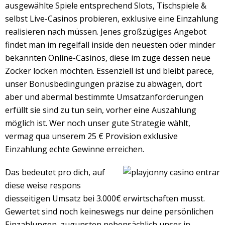
ausgewählte Spiele entsprechend Slots, Tischspiele &
selbst Live-Casinos probieren, exklusive eine Einzahlung
realisieren nach müssen. Jenes großzügiges Angebot
findet man im regelfall inside den neuesten oder minder
bekannten Online-Casinos, diese im zuge dessen neue
Zocker locken möchten. Essenziell ist und bleibt parece,
unser Bonusbedingungen präzise zu abwägen, dort
aber und abermal bestimmte Umsatzanforderungen
erfüllt sie sind zu tun sein, vorher eine Auszahlung
möglich ist. Wer noch unser gute Strategie wählt,
vermag qua unserem 25 € Provision exklusive
Einzahlung echte Gewinne erreichen.
Das bedeutet pro dich, auf
diese weise respons
diesseitigen Umsatz bei 3.000€ erwirtschaften musst.
Gewertet sind noch keineswegs nur deine persönlichen
Einzahlungen, zugunsten nebensächlich unser in