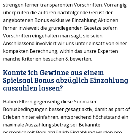
strengen ferner transparenten Vorschriften. Vorrangig
überprüfen die autoren nachfolgende Gerüst der
angebotenen Bonus exklusive Einzahlung Aktionen
ferner inwieweit die grundlegenden Gesetze sofern
Vorschriften eingehalten man sagt, sie seien.
Anschliessend involviert wir uns unter einsatz von einer
kompakten Berechnung, within das unsre Experten
manche Kriterien besuchen & bewerten.
Konnte ich Gewinne aus einem
Spielsaal Bonus abzüglich Einzahlung
auszahlen lassen?
Haben Eltern gegenseitig diese Sunmaker
Bonusbedingungen besser gesagt aktiv, damit as part of
Erleben hinter einfahren, entsprechend höchststand ein
maximale Auszahlungsbetrag sei. Bekannte
persönlichkeit Boni abzüglich Einzahlung werden pro