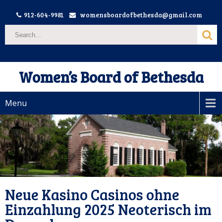
912-604-9981
womensboardofbethesda@gmail.com
Women’s Board of Bethesda
Menu
Neue Kasino Casinos ohne
Einzahlung 2025 Neoterisch im