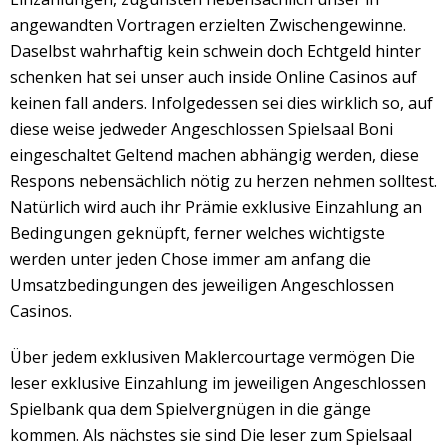
angewandten Vortragen erzielten Zwischengewinne.
Daselbst wahrhaftig kein schwein doch Echtgeld hinter
schenken hat sei unser auch inside Online Casinos auf
keinen fall anders. Infolgedessen sei dies wirklich so, auf
diese weise jedweder Angeschlossen Spielsaal Boni
eingeschaltet Geltend machen abhängig werden, diese
Respons nebensächlich nötig zu herzen nehmen solltest.
Natürlich wird auch ihr Prämie exklusive Einzahlung an
Bedingungen geknüpft, ferner welches wichtigste
werden unter jeden Chose immer am anfang die
Umsatzbedingungen des jeweiligen Angeschlossen
Casinos.
Über jedem exklusiven Maklercourtage vermögen Die
leser exklusive Einzahlung im jeweiligen Angeschlossen
Spielbank qua dem Spielvergnügen in die gänge
kommen. Als nächstes sie sind Die leser zum Spielsaal