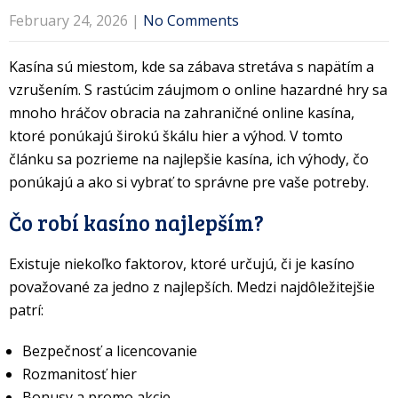
February 24, 2026
|
No Comments
Kasína sú miestom, kde sa zábava stretáva s napätím a
vzrušením. S rastúcim záujmom o online hazardné hry sa
mnoho hráčov obracia na zahraničné online kasína,
ktoré ponúkajú širokú škálu hier a výhod. V tomto
článku sa pozrieme na najlepšie kasína, ich výhody, čo
ponúkajú a ako si vybrať to správne pre vaše potreby.
Čo robí kasíno najlepším?
Existuje niekoľko faktorov, ktoré určujú, či je kasíno
považované za jedno z najlepších. Medzi najdôležitejšie
patrí:
Bezpečnosť a licencovanie
Rozmanitosť hier
Bonusy a promo akcie