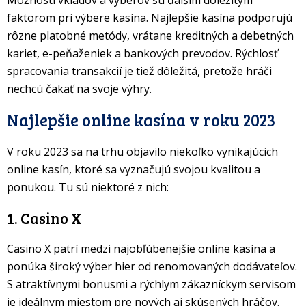
Možnosti vkladov a výberov sú ďalším dôležitým
faktorom pri výbere kasína. Najlepšie kasína podporujú
rôzne platobné metódy, vrátane kreditných a debetných
kariet, e-peňaženiek a bankových prevodov. Rýchlosť
spracovania transakcií je tiež dôležitá, pretože hráči
nechcú čakať na svoje výhry.
Najlepšie online kasína v roku 2023
V roku 2023 sa na trhu objavilo niekoľko vynikajúcich
online kasín, ktoré sa vyznačujú svojou kvalitou a
ponukou. Tu sú niektoré z nich:
1. Casino X
Casino X patrí medzi najobľúbenejšie online kasína a
ponúka široký výber hier od renomovaných dodávateľov.
S atraktívnymi bonusmi a rýchlym zákazníckym servisom
je ideálnym miestom pre nových aj skúsených hráčov.