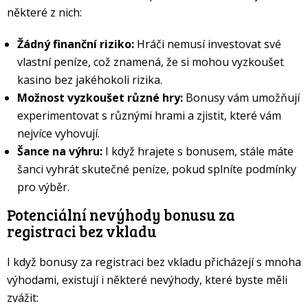
některé z nich:
Žádný finanční riziko:
Hráči nemusí investovat své
vlastní peníze, což znamená, že si mohou vyzkoušet
kasino bez jakéhokoli rizika.
Možnost vyzkoušet různé hry:
Bonusy vám umožňují
experimentovat s různými hrami a zjistit, které vám
nejvíce vyhovují.
Šance na výhru:
I když hrajete s bonusem, stále máte
šanci vyhrát skutečné peníze, pokud splníte podmínky
pro výběr.
Potenciální nevýhody bonusu za
registraci bez vkladu
I když bonusy za registraci bez vkladu přicházejí s mnoha
výhodami, existují i některé nevýhody, které byste měli
zvážit: