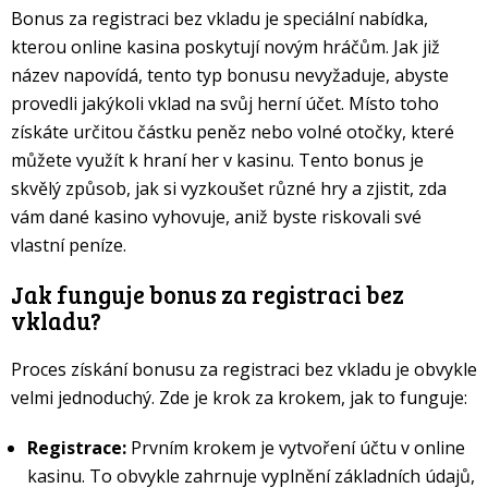
Bonus za registraci bez vkladu je speciální nabídka,
kterou online kasina poskytují novým hráčům. Jak již
název napovídá, tento typ bonusu nevyžaduje, abyste
provedli jakýkoli vklad na svůj herní účet. Místo toho
získáte určitou částku peněz nebo volné otočky, které
můžete využít k hraní her v kasinu. Tento bonus je
skvělý způsob, jak si vyzkoušet různé hry a zjistit, zda
vám dané kasino vyhovuje, aniž byste riskovali své
vlastní peníze.
Jak funguje bonus za registraci bez
vkladu?
Proces získání bonusu za registraci bez vkladu je obvykle
velmi jednoduchý. Zde je krok za krokem, jak to funguje:
Registrace:
Prvním krokem je vytvoření účtu v online
kasinu. To obvykle zahrnuje vyplnění základních údajů,