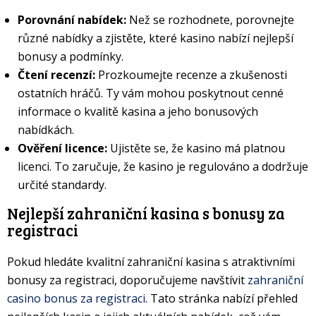
Porovnání nabídek:
Než se rozhodnete, porovnejte
různé nabídky a zjistěte, které kasino nabízí nejlepší
bonusy a podmínky.
Čtení recenzí:
Prozkoumejte recenze a zkušenosti
ostatních hráčů. Ty vám mohou poskytnout cenné
informace o kvalitě kasina a jeho bonusových
nabídkách.
Ověření licence:
Ujistěte se, že kasino má platnou
licenci. To zaručuje, že kasino je regulováno a dodržuje
určité standardy.
Nejlepší zahraniční kasina s bonusy za
registraci
Pokud hledáte kvalitní zahraniční kasina s atraktivními
bonusy za registraci, doporučujeme navštívit
zahraniční
casino bonus za registraci
. Tato stránka nabízí přehled