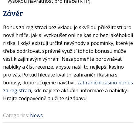
vysokou návratnost pro hráče (RTP).
Závěr
Bonus za registraci bez vkladu je skvělou příležitostí pro
nové hráče, jak si vyzkoušet online kasino bez jakéhokoli
rizika. I když existují určité nevýhody a podmínky, které je
třeba dodržovat, správné využití tohoto bonusu může
vést k zajímavým výhrám. Nezapomeňte porovnávat
nabídky a číst recenze, abyste našli to nejlepší kasino
pro vás. Pokud hledáte kvalitní zahraniční kasina s
bonusy, doporučujeme navštívit
zahraniční casino bonus
za registraci
, kde najdete aktuální informace a nabídky.
Hrajte zodpovědně a užijte si zábavu!
Categories:
News