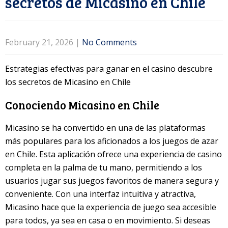
secretos de Micasino en Chile
February 21, 2026
|
No Comments
Estrategias efectivas para ganar en el casino descubre
los secretos de Micasino en Chile
Conociendo Micasino en Chile
Micasino se ha convertido en una de las plataformas
más populares para los aficionados a los juegos de azar
en Chile. Esta aplicación ofrece una experiencia de casino
completa en la palma de tu mano, permitiendo a los
usuarios jugar sus juegos favoritos de manera segura y
conveniente. Con una interfaz intuitiva y atractiva,
Micasino hace que la experiencia de juego sea accesible
para todos, ya sea en casa o en movimiento. Si deseas