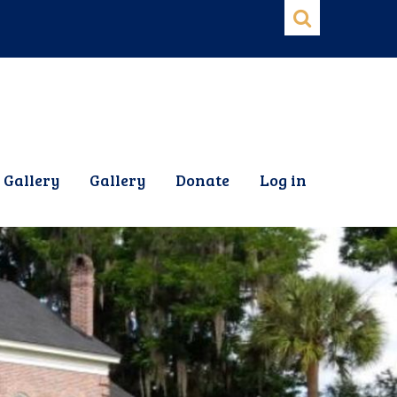
 Gallery
Gallery
Donate
Log in