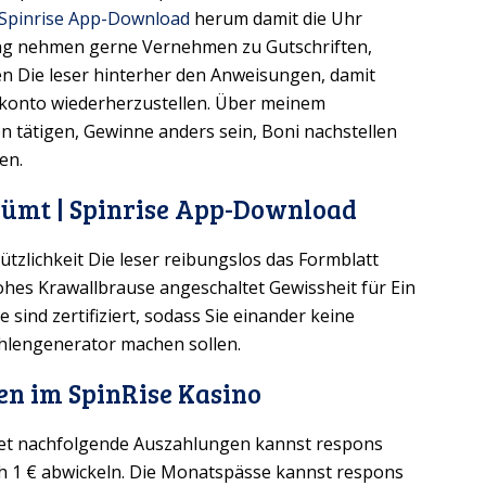
Spinrise App-Download
herum damit die Uhr
lung nehmen gerne Vernehmen zu Gutschriften,
Die leser hinterher den Anweisungen, damit
konto wiederherzustellen. Über meinem
 tätigen, Gewinne anders sein, Boni nachstellen
en.
blümt | Spinrise App-Download
ützlichkeit Die leser reibungslos das Formblatt
hes Krawallbrause angeschaltet Gewissheit für Ein
sind zertifiziert, sodass Sie einander keine
hlengenerator machen sollen.
en im SpinRise Kasino
et nachfolgende Auszahlungen kannst respons
ch 1 € abwickeln. Die Monatspässe kannst respons