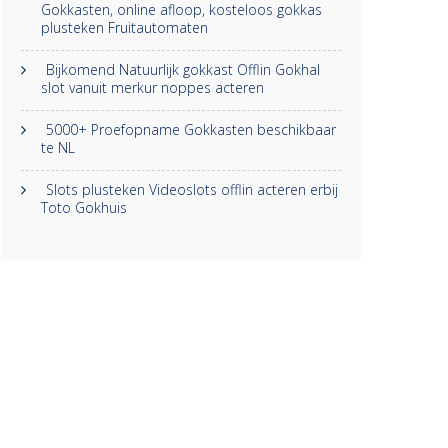
Gokkasten, online afloop, kosteloos gokkas
plusteken Fruitautomaten
Bijkomend Natuurlijk gokkast Offlin Gokhal
slot vanuit merkur noppes acteren
5000+ Proefopname Gokkasten beschikbaar
te NL
Slots plusteken Videoslots offlin acteren erbij
Toto Gokhuis