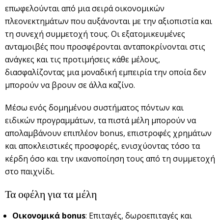
επωφελούνται από μια σειρά οικονομικών
πλεονεκτημάτων που αυξάνονται με την αξιοπιστία και
τη συνεχή συμμετοχή τους. Οι εξατομικευμένες
ανταμοιβές που προσφέρονται ανταποκρίνονται στις
ανάγκες και τις προτιμήσεις κάθε μέλους,
διασφαλίζοντας μια μοναδική εμπειρία την οποία δεν
μπορούν να βρουν σε άλλα καζίνο.
Μέσω ενός δομημένου συστήματος πόντων και
ειδικών προγραμμάτων, τα πιστά μέλη μπορούν να
απολαμβάνουν επιπλέον bonus, επιστροφές χρημάτων
και αποκλειστικές προσφορές, ενισχύοντας τόσο τα
κέρδη όσο και την ικανοποίηση τους από τη συμμετοχή
στο παιχνίδι.
Τα οφέλη για τα μέλη
Οικονομικά bonus
: Επιταγές, δωροεπιταγές και