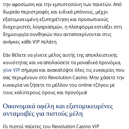
την αφοσίωση και την εμπιστοσύνη των παικτών. Από
δωρεάν περιστροφές και ειδικά μπόνους, μέχρι
εξατομικευμένη εξυπηρέτηση και προσωπικούς
διαχειριστές λογαριασμών, η πλατφόρμα εστιάζει στη
δημιουργία συνθηκών που ανταποκρίνονται στις
ανάγκες κάθε VIP πελάτη.
Εάν θέλετε να γίνετε μέλος αυτής της αποκλειστικής
κοινότητας και να απολαύσετε τα μοναδικά προνόμια,
γίνε VIP
σήμερα και ανακαλύψτε όλες τις ευκαιρίες που
σας περιμένουν στο Revolution Casino. Μην χάσετε την
ευκαιρία να ζήσετε το μέλλον του online τζόγου με
τους καλύτερους όρους και προνόμια!
Οικονομικά οφέλη και εξατομικευμένες
ανταμοιβές για πιστούς μέλη
Οι πιστοί παίκτες του Revolution Casino VIP