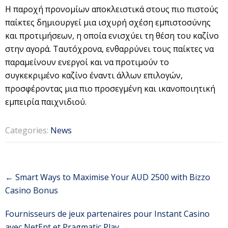
Η παροχή προνομίων αποκλειστικά στους πιο πιστούς
παίκτες δημιουργεί μια ισχυρή σχέση εμπιστοσύνης
και προτιμήσεων, η οποία ενισχύει τη θέση του καζίνο
στην αγορά. Ταυτόχρονα, ενθαρρύνει τους παίκτες να
παραμείνουν ενεργοί και να προτιμούν το
συγκεκριμένο καζίνο έναντι άλλων επιλογών,
προσφέροντας μια πιο προσεγμένη και ικανοποιητική
εμπειρία παιχνιδιού.
Categories:
News
Post
←
Smart Ways to Maximise Your AUD 2500 with Bizzo
navigation
Casino Bonus
Fournisseurs de jeux partenaires pour Instant Casino
avec NetEnt et Pragmatic Play
→