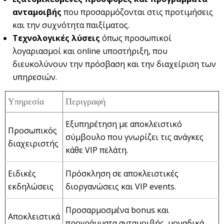
ανταμοιβής
που προσαρμόζονται στις προτιμήσεις
και την συχνότητα παιξίματος.
Τεχνολογικές λύσεις
όπως προσωπικοί
λογαριασμοί και online υποστήριξη, που
διευκολύνουν την πρόσβαση και την διαχείριση των
υπηρεσιών.
Υπηρεσία
Περιγραφή
Εξυπηρέτηση με αποκλειστικό
Προσωπικός
σύμβουλο που γνωρίζει τις ανάγκες
διαχειριστής
κάθε VIP πελάτη.
Ειδικές
Πρόσκληση σε αποκλειστικές
εκδηλώσεις
διοργανώσεις και VIP events.
Προσαρμοσμένα bonus και
Αποκλειστικά
προγράμματα ανταμοιβής, μοναδικά