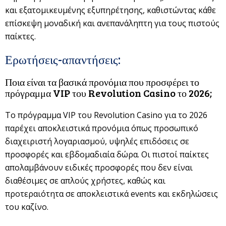
και εξατομικευμένης εξυπηρέτησης, καθιστώντας κάθε
επίσκεψη μοναδική και ανεπανάληπτη για τους πιστούς
παίκτες.
Ερωτήσεις-απαντήσεις:
Ποια είναι τα βασικά προνόμια που προσφέρει το
πρόγραμμα VIP του Revolution Casino το 2026;
Το πρόγραμμα VIP του Revolution Casino για το 2026
παρέχει αποκλειστικά προνόμια όπως προσωπικό
διαχειριστή λογαριασμού, υψηλές επιδόσεις σε
προσφορές και εβδομαδιαία δώρα. Οι πιστοί παίκτες
απολαμβάνουν ειδικές προσφορές που δεν είναι
διαθέσιμες σε απλούς χρήστες, καθώς και
προτεραιότητα σε αποκλειστικά events και εκδηλώσεις
του καζίνο.