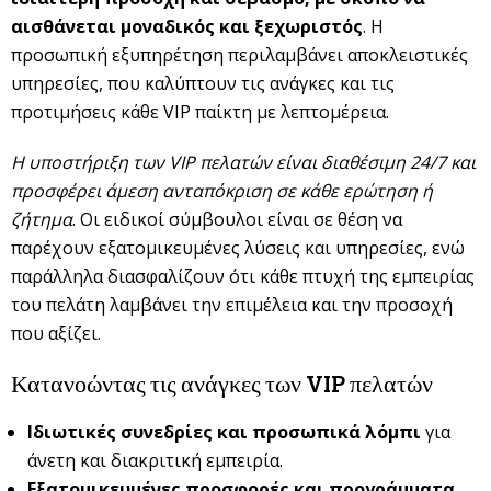
αισθάνεται μοναδικός και ξεχωριστός
. Η
προσωπική εξυπηρέτηση περιλαμβάνει αποκλειστικές
υπηρεσίες, που καλύπτουν τις ανάγκες και τις
προτιμήσεις κάθε VIP παίκτη με λεπτομέρεια.
Η υποστήριξη των VIP πελατών είναι διαθέσιμη 24/7 και
προσφέρει άμεση ανταπόκριση σε κάθε ερώτηση ή
ζήτημα
. Οι ειδικοί σύμβουλοι είναι σε θέση να
παρέχουν εξατομικευμένες λύσεις και υπηρεσίες, ενώ
παράλληλα διασφαλίζουν ότι κάθε πτυχή της εμπειρίας
του πελάτη λαμβάνει την επιμέλεια και την προσοχή
που αξίζει.
Κατανοώντας τις ανάγκες των VIP πελατών
Ιδιωτικές συνεδρίες και προσωπικά λόμπι
για
άνετη και διακριτική εμπειρία.
Εξατομικευμένες προσφορές και προγράμματα