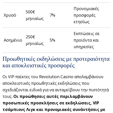
Προνομιακές
500€
Χρυσό
7%
προσφορές
μηνιαίως
ετησίως
Εκπτώσεις σε
250€
Ασημένιο
5%
προϊόντα και
μηνιαίως
υπηρεσίες
Προωθητικές εκδηλώσεις με προτεραιότητα
και αποκλειστικές προσφορές
Οι VIP παίκτες του Revolution Casino απολαμβάνουν
αποκλειστικές προωθητικές εκδηλώσεις που
σχεδιάζονται ειδικά για να ανταμείβουν την πιστότητά
τους.
Οι προώθησεις αυτές περιλαμβάνουν
προσωπικές προσκλήσεις σε εκδηλώσεις, VIP
τσάμπιονς Λιγκ και προνομιακές συνάντήσεις με