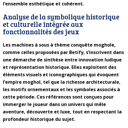
l’ensemble esthétique et cohérent.
Analyse de la symbolique historique
et culturelle intégrée aux
fonctionnalités des jeux
Les machines à sous à thème conquête moghole,
comme celles proposées par Betify, s’inscrivent dans
une démarche de sinthèse entre innovation ludique
et représentation historique. Elles exploitent des
éléments visuels et iconographiques qui évoquent
l’empire moghol, tel que la richesse architecturale,
les motifs ornementaux et les symboles associés à
cette période. Ces références sont conçues pour
immerger le joueur dans un univers qui mêle
aventure, découverte et luxe, tout en respectant la
profondeur historique du sujet.