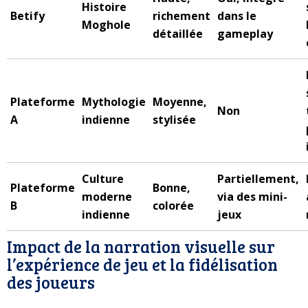
Histoire
Betify
richement
dans le
Moghole
détaillée
gameplay
Plateforme
Mythologie
Moyenne,
Non
A
indienne
stylisée
Culture
Partiellement,
Plateforme
Bonne,
moderne
via des mini-
B
colorée
indienne
jeux
Impact de la narration visuelle sur
l’expérience de jeu et la fidélisation
des joueurs