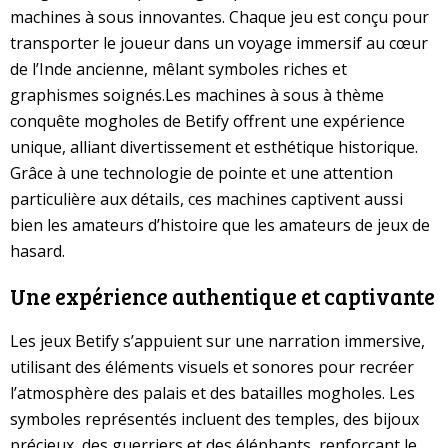
machines à sous innovantes. Chaque jeu est conçu pour
transporter le joueur dans un voyage immersif au cœur
de l’Inde ancienne, mêlant symboles riches et
graphismes soignés.Les machines à sous à thème
conquête mogholes de Betify offrent une expérience
unique, alliant divertissement et esthétique historique.
Grâce à une technologie de pointe et une attention
particulière aux détails, ces machines captivent aussi
bien les amateurs d’histoire que les amateurs de jeux de
hasard.
Une expérience authentique et captivante
Les jeux Betify s’appuient sur une narration immersive,
utilisant des éléments visuels et sonores pour recréer
l’atmosphère des palais et des batailles mogholes. Les
symboles représentés incluent des temples, des bijoux
précieux, des guerriers et des éléphants, renforçant le