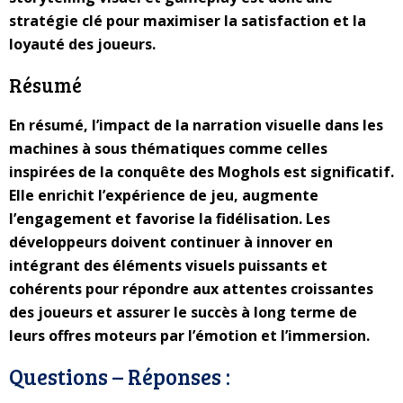
stratégie clé pour maximiser la satisfaction et la
loyauté des joueurs.
Résumé
En résumé, l’impact de la narration visuelle dans les
machines à sous thématiques comme celles
inspirées de la conquête des Moghols est significatif.
Elle enrichit l’expérience de jeu, augmente
l’engagement et favorise la fidélisation. Les
développeurs doivent continuer à innover en
intégrant des éléments visuels puissants et
cohérents pour répondre aux attentes croissantes
des joueurs et assurer le succès à long terme de
leurs offres moteurs par l’émotion et l’immersion.
Questions – Réponses :