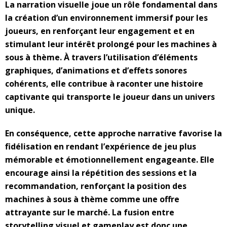
La narration visuelle joue un rôle fondamental dans
la création d’un environnement immersif pour les
joueurs, en renforçant leur engagement et en
stimulant leur intérêt prolongé pour les machines à
sous à thème. À travers l’utilisation d’éléments
graphiques, d’animations et d’effets sonores
cohérents, elle contribue à raconter une histoire
captivante qui transporte le joueur dans un univers
unique.
En conséquence, cette approche narrative favorise la
fidélisation en rendant l’expérience de jeu plus
mémorable et émotionnellement engageante. Elle
encourage ainsi la répétition des sessions et la
recommandation, renforçant la position des
machines à sous à thème comme une offre
attrayante sur le marché. La fusion entre
storytelling visuel et gameplay est donc une