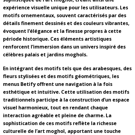
expérience visuelle unique pour les utilisateurs. Les
motifs ornementaux, souvent caractérisés par des
détails finement dessinés et des couleurs vibrantes,
évoquent l’élégance et la finesse propres à cette
période historique. Ces éléments artistiques
renforcent l’immersion dans un univers inspiré des
célèbres palais et jardins moghols.
En intégrant des motifs tels que des arabesques, des
fleurs stylisées et des motifs géométriques, les
menus Betify offrent une navigation à la fois
esthétique et intuitive. Cette utilisation des motifs
traditionnels participe à la construction d’un espace
visuel harmonieux, tout en rendant chaque
interaction agréable et pleine de charme. La
sophistication de ces motifs reflète la richesse
culturelle de l’art moghol, apportant une touche