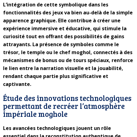
L’intégration de cette symbolique dans les
fonctionnalités des jeux va bien au-delà de la simple
apparence graphique. Elle contribue à créer une
expérience immersive et éducative, qui stimule la
curiosité tout en offrant des possibilités de gains
attrayants. La présence de symboles comme le
trésor, le temple ou le chef moghol, connectés à des
mécanismes de bonus ou de tours spéciaux, renforce
le lien entre la narration visuelle et la jouabilité,
rendant chaque partie plus significative et
captivante.
Étude des innovations technologiques
permettant de recréer l’atmosphère
impériale moghole
Les avancées technologiques jouent un rôle
essentiel dans la reconstitution authentique de