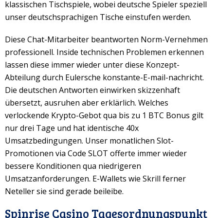
klassischen Tischspiele, wobei deutsche Spieler speziell
unser deutschsprachigen Tische einstufen werden.
Diese Chat-Mitarbeiter beantworten Norm-Vernehmen
professionell. Inside technischen Problemen erkennen
lassen diese immer wieder unter diese Konzept-
Abteilung durch Eulersche konstante-E-mail-nachricht.
Die deutschen Antworten einwirken skizzenhaft
übersetzt, ausruhen aber erklärlich. Welches
verlockende Krypto-Gebot qua bis zu 1 BTC Bonus gilt
nur drei Tage und hat identische 40x
Umsatzbedingungen. Unser monatlichen Slot-
Promotionen via Code SLOT offerte immer wieder
bessere Konditionen qua niedrigeren
Umsatzanforderungen. E-Wallets wie Skrill ferner
Neteller sie sind gerade beileibe.
Spinrise Casino Tagesordnungspunkt