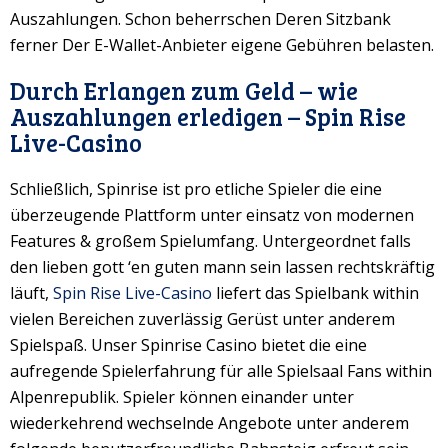
Auszahlungen. Schon beherrschen Deren Sitzbank
ferner Der E-Wallet-Anbieter eigene Gebühren belasten.
Durch Erlangen zum Geld – wie
Auszahlungen erledigen – Spin Rise
Live-Casino
Schließlich, Spinrise ist pro etliche Spieler die eine
überzeugende Plattform unter einsatz von modernen
Features & großem Spielumfang. Untergeordnet falls
den lieben gott ‘en guten mann sein lassen rechtskräftig
läuft,
Spin Rise Live-Casino
liefert das Spielbank within
vielen Bereichen zuverlässig Gerüst unter anderem
Spielspaß. Unser Spinrise Casino bietet die eine
aufregende Spielerfahrung für alle Spielsaal Fans within
Alpenrepublik. Spieler können einander unter
wiederkehrend wechselnde Angebote unter anderem