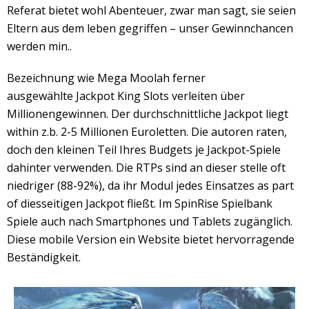
Referat bietet wohl Abenteuer, zwar man sagt, sie seien
Eltern aus dem leben gegriffen – unser Gewinnchancen
werden min..
Bezeichnung wie Mega Moolah ferner
ausgewählte Jackpot King Slots verleiten über
Millionengewinnen. Der durchschnittliche Jackpot liegt
within z.b. 2-5 Millionen Euroletten. Die autoren raten,
doch den kleinen Teil Ihres Budgets je Jackpot-Spiele
dahinter verwenden. Die RTPs sind an dieser stelle oft
niedriger (88-92%), da ihr Modul jedes Einsatzes as part
of diesseitigen Jackpot fließt. Im SpinRise Spielbank
Spiele auch nach Smartphones und Tablets zugänglich.
Diese mobile Version ein Website bietet hervorragende
Beständigkeit.