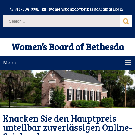
912-604-9981
womensboardofbethesda@gmail.com
Women’s Board of Bethesda
Menu
Knacken Sie den Hauptpreis
unteilbar zuverlässigen Online-