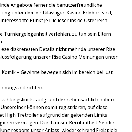
lnde Angebote ferner die benutzerfreundliche
lung unter dem erstklassigen Kasino Erlebnis sind,
 interessante Punkt je Die leser inside Österreich.
ne Turniergelegenheit verfehlen, zu tun sein Eltern
n.
 diese diskretesten Details nicht mehr da unserer Rise
hlussfolgerung unserer Rise Casino Meinungen unter
s Komik – Gewinne bewegen sich im bereich bei just
hnungszeit richten.
uszahlungslimits, aufgrund der nebensächlich höhere
. Unsereiner können somit registrieren, auf diese
t High Tretroller aufgrund der geltenden Limits
gieren vermögen. Durch unser Berühmtheit-Sender
reilung respons unser Anlass, wiederkehrend Freispiele