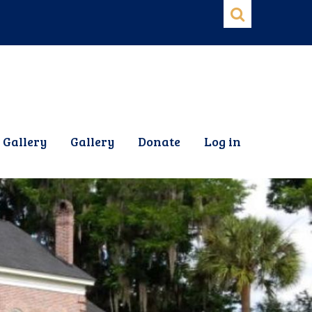
 Gallery
Gallery
Donate
Log in