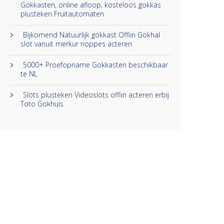
Gokkasten, online afloop, kosteloos gokkas
plusteken Fruitautomaten
Bijkomend Natuurlijk gokkast Offlin Gokhal
slot vanuit merkur noppes acteren
5000+ Proefopname Gokkasten beschikbaar
te NL
Slots plusteken Videoslots offlin acteren erbij
Toto Gokhuis