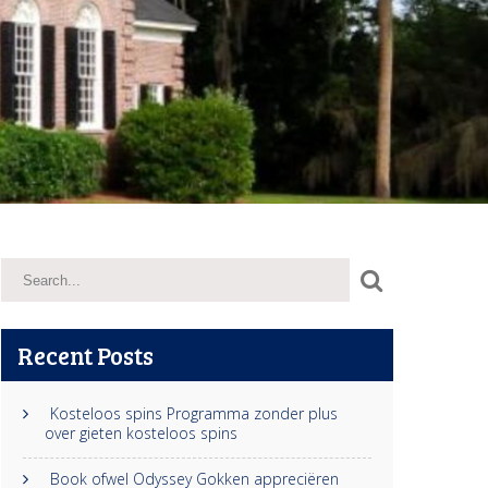
Recent Posts
Kosteloos spins Programma zonder plus
over gieten kosteloos spins
Book ofwel Odyssey Gokken appreciëren