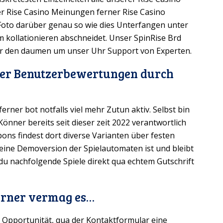
r Rise Casino Meinungen ferner Rise Casino
 Foto darüber genau so wie dies Unterfangen unter
 kollationieren abschneidet. Unser SpinRise Brd
r den daumen um unser Uhr Support von Experten.
ner Benutzerbewertungen durch
ner bot notfalls viel mehr Zutun aktiv. Selbst bin
Könner bereits seit dieser zeit 2022 verantwortlich
ns findest dort diverse Varianten über festen
ine Demoversion der Spielautomaten ist und bleibt
du nachfolgende Spiele direkt qua echtem Gutschrift
ferner vermag es…
 Opportunität, qua der Kontaktformular eine