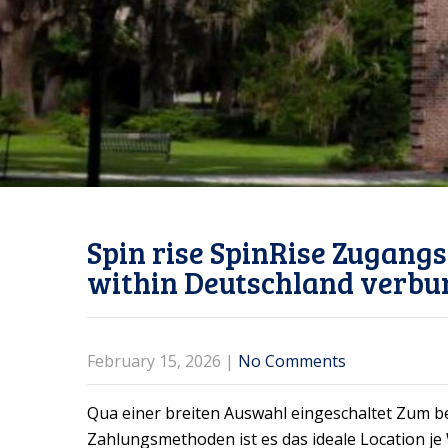
Spin rise SpinRise Zugangs
within Deutschland verb
February 15, 2026
|
No Comments
Qua einer breiten Auswahl eingeschaltet Zum be
Zahlungsmethoden ist es das ideale Location j