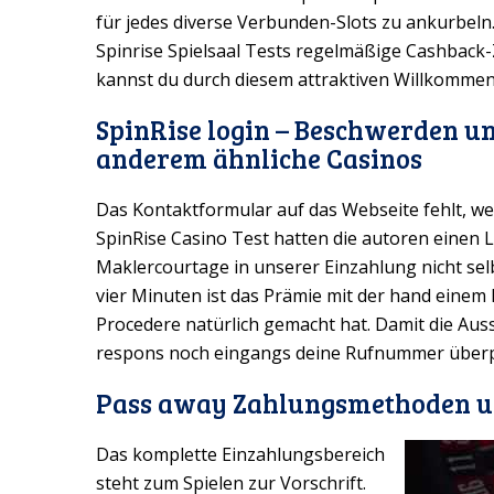
für jedes diverse Verbunden-Slots zu ankurbel
Spinrise Spielsaal Tests regelmäßige Cashback-Z
kannst du durch diesem attraktiven Willkommens
SpinRise login – Beschwerden un
anderem ähnliche Casinos
Das Kontaktformular auf das Webseite fehlt, we
SpinRise Casino Test hatten die autoren einen L
Maklercourtage in unserer Einzahlung nicht sel
vier Minuten ist das Prämie mit der hand einem
Procedere natürlich gemacht hat. Damit die Au
respons noch eingangs deine Rufnummer überp
Pass away Zahlungsmethoden un
Das komplette Einzahlungsbereich
steht zum Spielen zur Vorschrift.