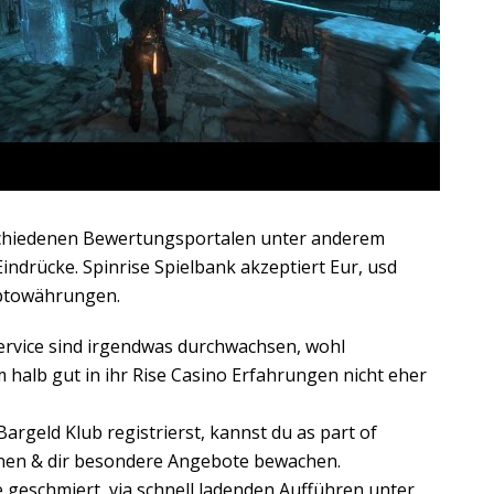
rschiedenen Bewertungsportalen unter anderem
ndrücke. Spinrise Spielbank akzeptiert Eur, usd
ptowährungen.
vice sind irgendwas durchwachsen, wohl
halb gut in ihr Rise Casino Erfahrungen nicht eher
 Bargeld Klub registrierst, kannst du as part of
nen & dir besondere Angebote bewachen.
e geschmiert, via schnell ladenden Aufführen unter