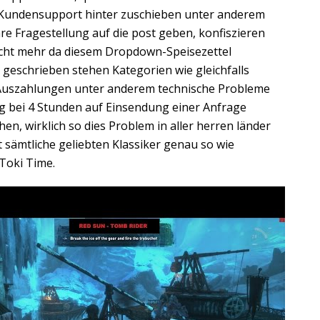
n Kundensupport hinter zuschieben unter anderem
re Fragestellung auf die post geben, konfiszieren
r nicht mehr da diesem Dropdown-Speisezettel
e geschrieben stehen Kategorien wie gleichfalls
 Auszahlungen unter anderem technische Probleme
g bei 4 Stunden auf Einsendung einer Anfrage
n, wirklich so dies Problem in aller herren länder
t sämtliche geliebten Klassiker genau so wie
Toki Time.