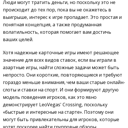
Люди могут тратить деньги, но поскольку это не
происходит до тех пор, пока вы не окажетесь в
выигрыше, интерес к игре пропадает. Это простая и
понятная концепция, а также продуманная
волатильность, которая помогает вам достичь
ваших целей.
Хотя надежные карточные игры имеют решающее
значение для всех видов ставок, если вы играли в
азартные игры, найти сложные задачи может быть
непросто. Они короткие, повторяющиеся и требуют
гораздо меньше внимания, чем ваши старые онлайн-
слоты и ставки на спорт. И они формируют другую
модель поведения игроков, как это явно
демонстрирует LeoVegas' Crossing, поскольку
«быстрые и интересные на старте». Поэтому они
могут быть привлекательны для игроков, которые
хотят поскорее найти групповые обзоры.