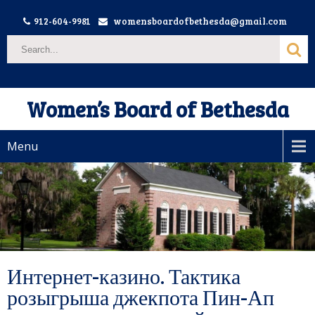
912-604-9981
womensboardofbethesda@gmail.com
Women’s Board of Bethesda
Menu
Интернет-казино. Тактика
розыгрыша джекпота Пин-Ап