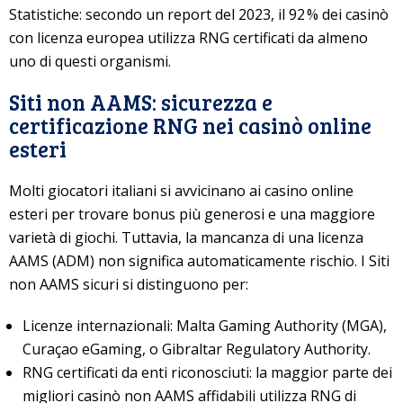
Statistiche: secondo un report del 2023, il 92 % dei casinò
con licenza europea utilizza RNG certificati da almeno
uno di questi organismi.
Siti non AAMS: sicurezza e
certificazione RNG nei casinò online
esteri
Molti giocatori italiani si avvicinano ai casino online
esteri per trovare bonus più generosi e una maggiore
varietà di giochi. Tuttavia, la mancanza di una licenza
AAMS (ADM) non significa automaticamente rischio. I Siti
non AAMS sicuri si distinguono per:
Licenze internazionali: Malta Gaming Authority (MGA),
Curaçao eGaming, o Gibraltar Regulatory Authority.
RNG certificati da enti riconosciuti: la maggior parte dei
migliori casinò non AAMS affidabili utilizza RNG di