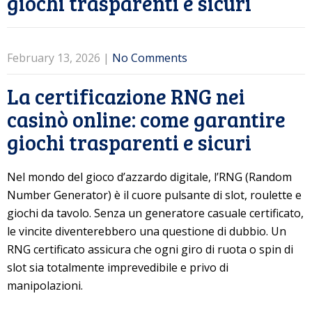
giochi trasparenti e sicuri
February 13, 2026
|
No Comments
La certificazione RNG nei
casinò online: come garantire
giochi trasparenti e sicuri
Nel mondo del gioco d’azzardo digitale, l’RNG (Random
Number Generator) è il cuore pulsante di slot, roulette e
giochi da tavolo. Senza un generatore casuale certificato,
le vincite diventerebbero una questione di dubbio. Un
RNG certificato assicura che ogni giro di ruota o spin di
slot sia totalmente imprevedibile e privo di
manipolazioni.