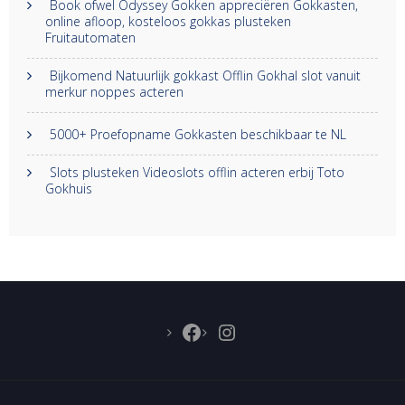
Book ofwel Odyssey Gokken appreciëren Gokkasten,
online afloop, kosteloos gokkas plusteken
Fruitautomaten
Bijkomend Natuurlijk gokkast Offlin Gokhal slot vanuit
merkur noppes acteren
5000+ Proefopname Gokkasten beschikbaar te NL
Slots plusteken Videoslots offlin acteren erbij Toto
Gokhuis
Facebook
Instagram