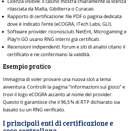
Licenza visibile: il casinò mostra chiaramente la licenza
rilasciata da Malta, Gibilterra o Curacao.
Rapporto di certificazione: file PDF o pagina dedicata
dove è indicato l’ente (eCOGRA, iTech Labs, GLI).
Software provider riconosciuti: NetEnt, Microgaming e
Play’n GO usano RNG interni già certificati.
Recensioni indipendenti: forum e siti di analisi citano il
certificato e ne confermano la validità.
Esempio pratico
Immagina di voler provare una nuova slot a tema
avventura. Controlli la pagina “Informazioni sul gioco” e
trovi il logo eCOGRA accanto al nome del provider.
Questo ti garantisce che il 96,5 % di RTP dichiarato sia
basato su un RNG verificato.
I principali enti di certificazione e
cosa controllano