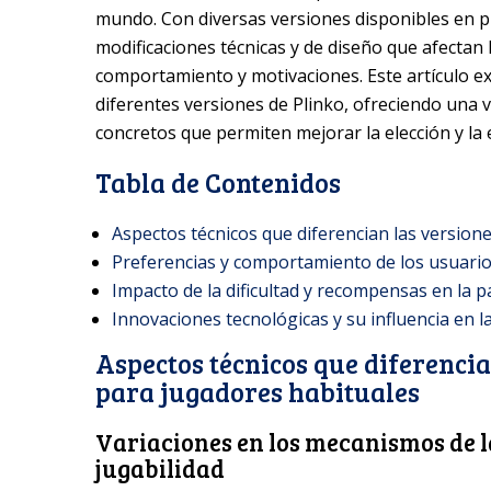
mundo. Con diversas versiones disponibles en p
modificaciones técnicas y de diseño que afectan 
comportamiento y motivaciones. Este artículo exa
diferentes versiones de Plinko, ofreciendo una 
concretos que permiten mejorar la elección y la 
Tabla de Contenidos
Aspectos técnicos que diferencian las version
Preferencias y comportamiento de los usuarios
Impacto de la dificultad y recompensas en la p
Innovaciones tecnológicas y su influencia en l
Aspectos técnicos que diferencia
para jugadores habituales
Variaciones en los mecanismos de l
jugabilidad