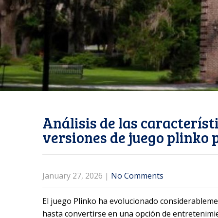
Análisis de las característ
versiones de juego plinko 
January 27, 2026
|
No Comments
El juego Plinko ha evolucionado considerableme
hasta convertirse en una opción de entretenimie