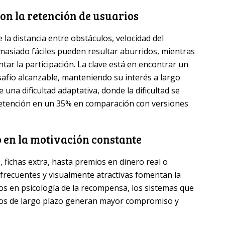
con la retención de usuarios
 la distancia entre obstáculos, velocidad del
masiado fáciles pueden resultar aburridos, mientras
ar la participación. La clave está en encontrar un
safío alcanzable, manteniendo su interés a largo
 una dificultad adaptativa, donde la dificultad se
 retención en un 35% en comparación con versiones
 en la motivación constante
fichas extra, hasta premios en dinero real o
recuentes y visualmente atractivas fomentan la
ios en psicología de la recompensa, los sistemas que
os de largo plazo generan mayor compromiso y