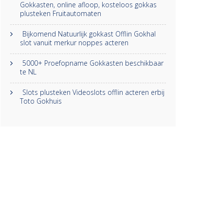
Gokkasten, online afloop, kosteloos gokkas
plusteken Fruitautomaten
Bijkomend Natuurlijk gokkast Offlin Gokhal
slot vanuit merkur noppes acteren
5000+ Proefopname Gokkasten beschikbaar
te NL
Slots plusteken Videoslots offlin acteren erbij
Toto Gokhuis