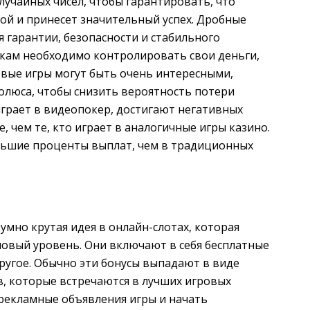
лучайных чисел, чтобы гарантировать, что
ой и принесет значительный успех. Дробные
 гарантии, безопасности и стабильного
кам необходимо контролировать свои деньги,
овые игры могут быть очень интересными,
полюса, чтобы снизить вероятность потери
 играет в видеопокер, достигают негативных
, чем те, кто играет в аналогичные игры казино.
ньшие проценты выплат, чем в традиционных
мно крутая идея в онлайн-слотах, которая
новый уровень. Они включают в себя бесплатные
ругое. Обычно эти бонусы выпадают в виде
в, которые встречаются в лучших игровых
 рекламные объявления игры и начать