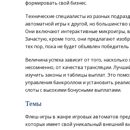
формировать свой бизнес.
Технические специалисты из разных подраз
автоматной игры к другой, но большинство
Они включают интерактивные микроигры, в 
Зачастую, кроме того, они предлагают изоб
тех пор, пока не будет объявлен победитель
Величина успеха зависит от того, насколько 
несомненно, от качества трансляции. Лучши
изучить законы и таблицы выплат. Это помо
управления банкроллом и установить реалис
слоты с высокими бонусными выплатами.
Темы
Флеш-игры в жанре игровых автоматов пред
которых имеет свой уникальный внешний ви