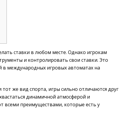
лать ставки в любом месте. Однако игрокам
рументы и контролировать свои ставки. Это
й в международных игровых автоматах на
и тот же вид спорта, игры сильно отличаются друг
хвастаться динамичной атмосферой и
ют всеми преимуществами, которые есть у