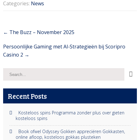
Categories:
News
Post
←
The Buzz – November 2025
navigation
Persoonlijke Gaming met AI‑Strategieën bij Scoripro
Casino 2
→
Recent Posts
Kosteloos spins Programma zonder plus over gieten
kosteloos spins
Book ofwel Odyssey Gokken appreciëren Gokkasten,
online afloop, kosteloos gokkas plusteken