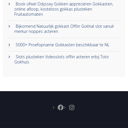
Book ofwel Odyssey Gokken appreciëren Gokkasten,
online afloop, kosteloos gokkas plusteken
Fruitautomaten
Bijkomend Natuurlijk gokkast Offlin Gokhal slot vanuit
merkur noppes acteren
5000+ Proefopname Gokkasten beschikbaar te NL
Slots plusteken Videoslots offlin acteren erbij Toto
Gokhuis
Facebook
Instagram