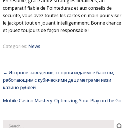
En résumé, grâce aux 8 stratégies détaillées, au
comparatif fiable de Pointeduraz et aux conseils de
sécurité, vous avez toutes les cartes en main pour viser
le jackpot tout en jouant intelligemment. Bonne chance
et jouez toujours de façon responsable !
Categories:
News
Post
←
Игорное заведение, сопровождаемое банком,
navigation
работающим с кубическими дециметрами иззи
казино рублей.
Mobile Casino Mastery: Optimizing Your Play on the Go
→