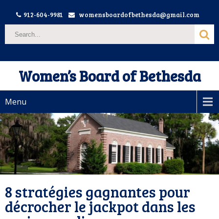
912-604-9981
womensboardofbethesda@gmail.com
Women’s Board of Bethesda
Menu
8 stratégies gagnantes pour
décrocher le jackpot dans les