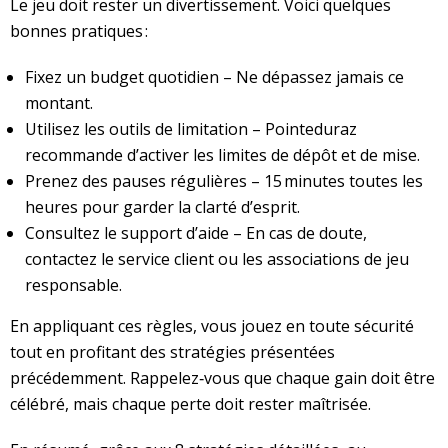
Le jeu doit rester un divertissement. Voici quelques
bonnes pratiques :
Fixez un budget quotidien – Ne dépassez jamais ce
montant.
Utilisez les outils de limitation – Pointeduraz
recommande d’activer les limites de dépôt et de mise.
Prenez des pauses régulières – 15 minutes toutes les
heures pour garder la clarté d’esprit.
Consultez le support d’aide – En cas de doute,
contactez le service client ou les associations de jeu
responsable.
En appliquant ces règles, vous jouez en toute sécurité
tout en profitant des stratégies présentées
précédemment. Rappelez‑vous que chaque gain doit être
célébré, mais chaque perte doit rester maîtrisée.