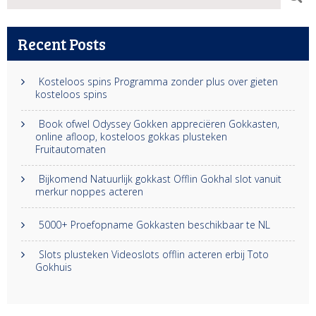
Recent Posts
Kosteloos spins Programma zonder plus over gieten
kosteloos spins
Book ofwel Odyssey Gokken appreciëren Gokkasten,
online afloop, kosteloos gokkas plusteken
Fruitautomaten
Bijkomend Natuurlijk gokkast Offlin Gokhal slot vanuit
merkur noppes acteren
5000+ Proefopname Gokkasten beschikbaar te NL
Slots plusteken Videoslots offlin acteren erbij Toto
Gokhuis