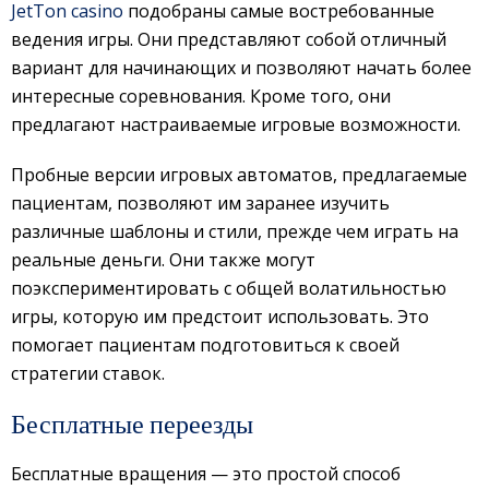
JetTon casino
подобраны самые востребованные
ведения игры. Они представляют собой отличный
вариант для начинающих и позволяют начать более
интересные соревнования.
Кроме того, они
предлагают настраиваемые игровые возможности.
Пробные версии игровых автоматов, предлагаемые
пациентам, позволяют им заранее изучить
различные шаблоны и стили, прежде чем играть на
реальные деньги. Они также могут
поэкспериментировать с общей волатильностью
игры, которую им предстоит использовать. Это
помогает пациентам подготовиться к своей
стратегии ставок.
Бесплатные переезды
Бесплатные вращения — это простой способ