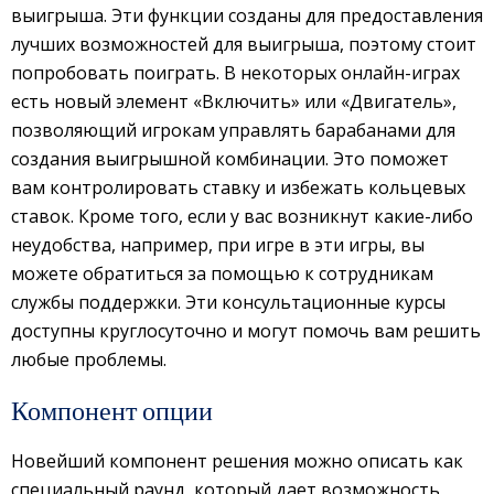
выигрыша. Эти функции созданы для предоставления
лучших возможностей для выигрыша, поэтому стоит
попробовать поиграть. В некоторых онлайн-играх
есть новый элемент «Включить» или «Двигатель»,
позволяющий игрокам управлять барабанами для
создания выигрышной комбинации. Это поможет
вам контролировать ставку и избежать кольцевых
ставок. Кроме того, если у вас возникнут какие-либо
неудобства, например, при игре в эти игры, вы
можете обратиться за помощью к сотрудникам
службы поддержки. Эти консультационные курсы
доступны круглосуточно и могут помочь вам решить
любые проблемы.
Компонент опции
Новейший компонент решения можно описать как
специальный раунд, который дает возможность