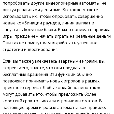
попробовать другие видеопокерные автоматы, не
рискуя реальными деньгами. Вы также можете
использовать их, чтобы опробовать совершенно
новые комбинации раундов, линии выплат и
запустить бонусные блоки. Важно понимать правила
игры, прежде чем начать играть на реальные деньги.
Они также помогут вам выработать успешные
стратегии инвестирования.
Если вы также увлекаетесь азартными играми, вы,
скорее всего, знаете, что они предлагают
бесплатные вращения. Эти функции обычно
позволяют принимать новых игроков в рамках
приятного сервиса. Любые онлайн-казино также
могут добавить это, чтобы предложить более
короткий срок только для игровых автоматов. В
настоящее время игровые автоматы, как правило,