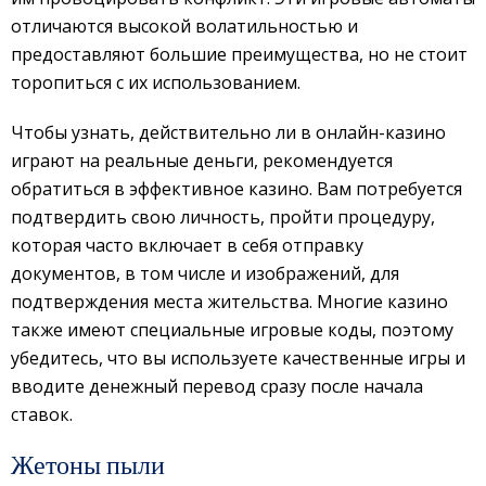
отличаются высокой волатильностью и
предоставляют большие преимущества, но не стоит
торопиться с их использованием.
Чтобы узнать, действительно ли в онлайн-казино
играют на реальные деньги, рекомендуется
обратиться в эффективное казино. Вам потребуется
подтвердить свою личность, пройти процедуру,
которая часто включает в себя отправку
документов, в том числе и изображений, для
подтверждения места жительства. Многие казино
также имеют специальные игровые коды, поэтому
убедитесь, что вы используете качественные игры и
вводите денежный перевод сразу после начала
ставок.
Жетоны пыли