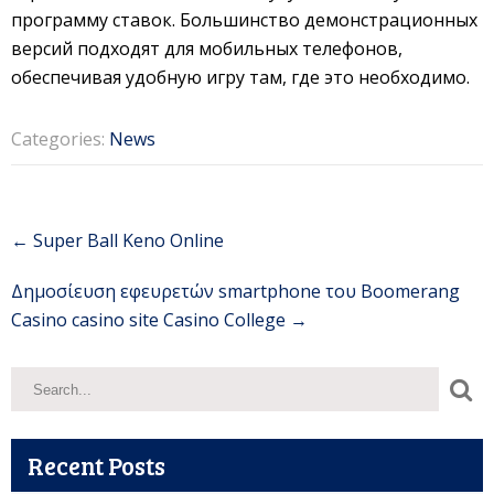
программу ставок. Большинство демонстрационных
версий подходят для мобильных телефонов,
обеспечивая удобную игру там, где это необходимо.
Categories:
News
Post
←
Super Ball Keno Online
navigation
Δημοσίευση εφευρετών smartphone του Boomerang
Casino casino site Casino College
→
Recent Posts