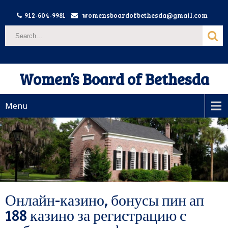
912-604-9981
womensboardofbethesda@gmail.com
Women’s Board of Bethesda
Menu
Онлайн-казино, бонусы пин ап
188 казино за регистрацию с