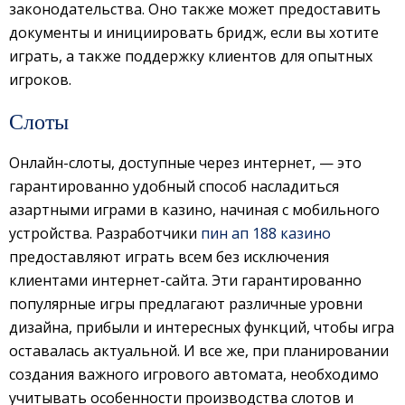
законодательства. Оно также может предоставить
документы и инициировать бридж, если вы хотите
играть, а также поддержку клиентов для опытных
игроков.
Слоты
Онлайн-слоты, доступные через интернет, — это
гарантированно удобный способ насладиться
азартными играми в казино, начиная с мобильного
устройства. Разработчики
пин ап 188 казино
предоставляют играть всем без исключения
клиентами интернет-сайта. Эти гарантированно
популярные игры предлагают различные уровни
дизайна, прибыли и интересных функций, чтобы игра
оставалась актуальной. И все же, при планировании
создания важного игрового автомата, необходимо
учитывать особенности производства слотов и