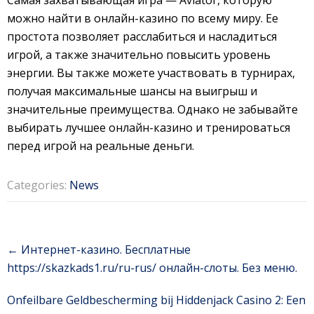
Самая захватывающая игра — Aviator, которую
можно найти в онлайн-казино по всему миру. Ее
простота позволяет расслабиться и насладиться
игрой, а также значительно повысить уровень
энергии. Вы также можете участвовать в турнирах,
получая максимальные шансы на выигрыш и
значительные преимущества. Однако не забывайте
выбирать лучшее онлайн-казино и тренироваться
перед игрой на реальные деньги.
Categories:
News
Post
←
Интернет-казино. Бесплатные
navigation
https://skazkads1.ru/ru-rus/ онлайн-слоты. Без меню.
Onfeilbare Geldbescherming bij Hiddenjack Casino 2: Een