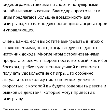
видеоиграми, ставками на спорт и популярными
онлайн-играми в казино. Благодаря простоте, эти
игры предлагают большие возможности для
выигрыша, что важно для поставщиков, агрегаторов
и управляющих.
Очень важно, если вы хотите выигрывать в играх с
столкновениями, знать, когда следует создавать
источник дохода. Многие игры с столкновениями
предлагают элемент вероятности, который, как и бег
босиком, требует умственных усилий и позволяет
получать удовольствие от игры. Это особенно
актуально, поскольку никто не может увлечься
скоростью, с которой вы будете совершать резкие и
рывковые действия, которые могут привести к
выигрышу.