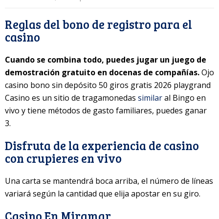
Reglas del bono de registro para el
casino
Cuando se combina todo, puedes jugar un juego de
demostración gratuito en docenas de compañías.
Ojo
casino bono sin depósito 50 giros gratis 2026 playgrand
Casino es un sitio de tragamonedas
similar
al Bingo en
vivo y tiene métodos de gasto familiares, puedes ganar
3.
Disfruta de la experiencia de casino
con crupieres en vivo
Una carta se mantendrá boca arriba, el número de líneas
variará según la cantidad que elija apostar en su giro.
Casino En Miramar