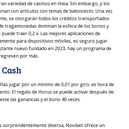
an variedad de casinos en línea. Sin embargo, y los
nan con artículos con temas de baloncesto. Una vez
nte, se otorgarán todos los créditos transportados
s de tragamonedas dominan la esfera de los bonos y
 puede traer 0,2 x. Las mejores aplicaciones de
camente para dispositivos móviles, es seguro jugar
 bastante nuevo fundado en 2023, hay un programa de
egresen por más.
n Cash
ñas jugar por un mínimo de 0,01 por giro, es hora de
nto. El regalo de Horus se puede activar después de
ueste las ganancias y el bono 40 veces.
os sorprendentemente diversa, Novibet ofrece un