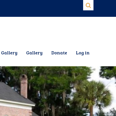
 Gallery
Gallery
Donate
Log in