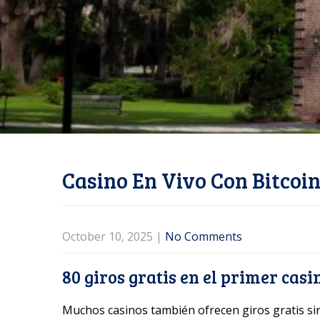
Casino En Vivo Con Bitcoi
October 10, 2025
|
No Comments
80 giros gratis en el primer ca
Muchos casinos también ofrecen giros gratis si