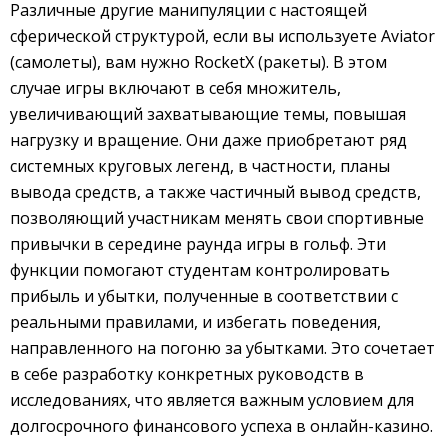
Различные другие манипуляции с настоящей
сферической структурой, если вы используете Aviator
(самолеты), вам нужно RocketX (ракеты). В этом
случае игры включают в себя множитель,
увеличивающий захватывающие темы, повышая
нагрузку и вращение. Они даже приобретают ряд
системных круговых легенд, в частности, планы
вывода средств, а также частичный вывод средств,
позволяющий участникам менять свои спортивные
привычки в середине раунда игры в гольф. Эти
функции помогают студентам контролировать
прибыль и убытки, полученные в соответствии с
реальными правилами, и избегать поведения,
направленного на погоню за убытками. Это сочетает
в себе разработку конкретных руководств в
исследованиях, что является важным условием для
долгосрочного финансового успеха в онлайн-казино.