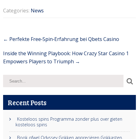
Categories:
News
Post
←
Perfekte Free‑Spin‑Erfahrung bei Qbets Casino
navigation
Inside the Winning Playbook: How Crazy Star Casino 1
Empowers Players to Triumph
→
Recent Posts
Kosteloos spins Programma zonder plus over gieten
kosteloos spins
Book ofwel Odyssey Gokken appreciëren Gokkasten,