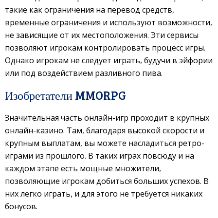
такие как ограничения на перевод средств,
временные ограничения и используют возможности,
не зависящие от их местоположения. Эти сервисы
позволяют игрокам контролировать процесс игры.
Однако игрокам не следует играть, будучи в эйфории
или под воздействием разливного пива.
Изобретатели MMORPG
Значительная часть онлайн-игр проходит в крупных
онлайн-казино. Там, благодаря высокой скорости и
крупным выплатам, вы можете насладиться ретро-
играми из прошлого. В таких играх повсюду и на
каждом этапе есть мощные множители,
позволяющие игрокам добиться больших успехов. В
них легко играть, и для этого не требуется никаких
бонусов.