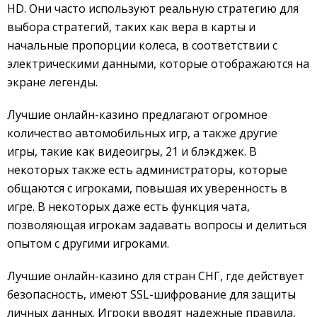
HD. Они часто используют реальную стратегию для
выбора стратегий, таких как вера в карты и
начальные пропорции колеса, в соответствии с
электрическими данными, которые отображаются на
экране легенды.
Лучшие онлайн-казино предлагают огромное
количество автомобильных игр, а также другие
игры, такие как видеоигры, 21 и блэкджек. В
некоторых также есть администраторы, которые
общаются с игроками, повышая их уверенность в
игре. В некоторых даже есть функция чата,
позволяющая игрокам задавать вопросы и делиться
опытом с другими игроками.
Лучшие онлайн-казино для стран СНГ, где действует
безопасность, имеют SSL-шифрование для защиты
личных данных. Игроки вводят надежные правила,