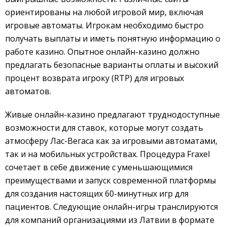
ориентированы на любой игровой мир, включая
игровые автоматы. Игрокам необходимо быстро
получать выплаты и иметь понятную информацию о
работе казино. Опытное онлайн-казино должно
предлагать безопасные варианты оплаты и высокий
процент возврата игроку (RTP) для игровых
автоматов.
Живые онлайн-казино предлагают труднодоступные
возможности для ставок, которые могут создать
атмосферу Лас-Вегаса как за игровыми автоматами,
так и на мобильных устройствах. Процедура Fraxel
сочетает в себе движение с уменьшающимися
преимуществами и запуск современной платформы
для создания настоящих 60-минутных игр для
пациентов. Следующие онлайн-игры транслируются
для компаний организациями из Латвии в формате