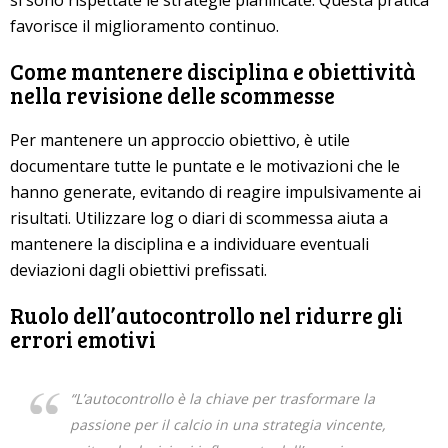
si sono rispettate le strategie pianificate. Questa pratica
favorisce il miglioramento continuo.
Come mantenere disciplina e obiettività
nella revisione delle scommesse
Per mantenere un approccio obiettivo, è utile
documentare tutte le puntate e le motivazioni che le
hanno generate, evitando di reagire impulsivamente ai
risultati. Utilizzare log o diari di scommessa aiuta a
mantenere la disciplina e a individuare eventuali
deviazioni dagli obiettivi prefissati.
Ruolo dell’autocontrollo nel ridurre gli
errori emotivi
“L’autocontrollo è la chiave per trasformare la
passione per il calcio in una strategia vincente,