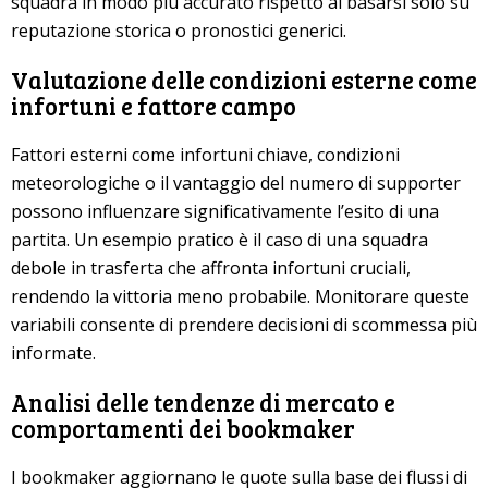
squadra in modo più accurato rispetto al basarsi solo su
reputazione storica o pronostici generici.
Valutazione delle condizioni esterne come
infortuni e fattore campo
Fattori esterni come infortuni chiave, condizioni
meteorologiche o il vantaggio del numero di supporter
possono influenzare significativamente l’esito di una
partita. Un esempio pratico è il caso di una squadra
debole in trasferta che affronta infortuni cruciali,
rendendo la vittoria meno probabile. Monitorare queste
variabili consente di prendere decisioni di scommessa più
informate.
Analisi delle tendenze di mercato e
comportamenti dei bookmaker
I bookmaker aggiornano le quote sulla base dei flussi di