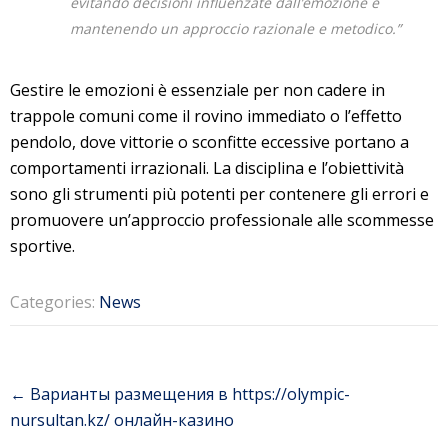
evitando decisioni influenzate dall’emozione e
mantenendo un approccio razionale e metodico.”
Gestire le emozioni è essenziale per non cadere in
trappole comuni come il rovino immediato o l’effetto
pendolo, dove vittorie o sconfitte eccessive portano a
comportamenti irrazionali. La disciplina e l’obiettività
sono gli strumenti più potenti per contenere gli errori e
promuovere un’approccio professionale alle scommesse
sportive.
Categories:
News
Post
←
Варианты размещения в https://olympic-
navigation
nursultan.kz/ онлайн-казино