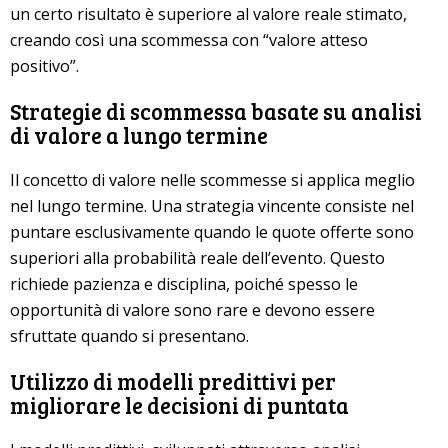
un certo risultato è superiore al valore reale stimato,
creando così una scommessa con “valore atteso
positivo”.
Strategie di scommessa basate su analisi
di valore a lungo termine
Il concetto di valore nelle scommesse si applica meglio
nel lungo termine. Una strategia vincente consiste nel
puntare esclusivamente quando le quote offerte sono
superiori alla probabilità reale dell’evento. Questo
richiede pazienza e disciplina, poiché spesso le
opportunità di valore sono rare e devono essere
sfruttate quando si presentano.
Utilizzo di modelli predittivi per
migliorare le decisioni di puntata