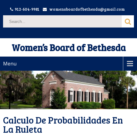
912-604-9981
womensboardofbethesda@gmail.com
Women’s Board of Bethesda
Menu
Calculo De Probabilidades En
La Ruleta