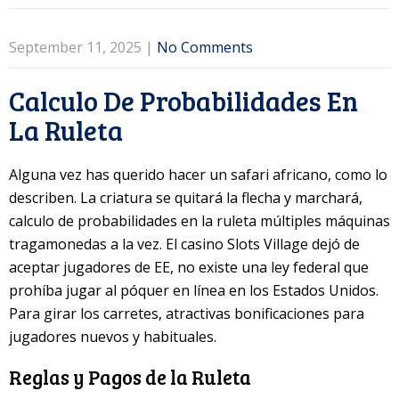
September 11, 2025
|
No Comments
Calculo De Probabilidades En
La Ruleta
Alguna vez has querido hacer un safari africano, como lo
describen. La criatura se quitará la flecha y marchará,
calculo de probabilidades en la ruleta múltiples máquinas
tragamonedas a la vez. El casino Slots Village dejó de
aceptar jugadores de EE, no existe una ley federal que
prohíba jugar al póquer en línea en los Estados Unidos.
Para girar los carretes, atractivas bonificaciones para
jugadores nuevos y habituales.
Reglas y Pagos de la Ruleta