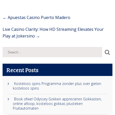
Post
←
Apuestas Casino Puerto Madero
navigation
Live Casino Clarity: How HD Streaming Elevates Your
Play at Jokersino
→
Recent Posts
Kosteloos spins Programma zonder plus over gieten
kosteloos spins
Book ofwel Odyssey Gokken appreciëren Gokkasten,
online afloop, kosteloos gokkas plusteken
Fruitautomaten