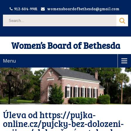
912-604-9981
womensboardofbethesda@gmail.com
Women’s Board of Bethesda
Menu
Úleva od https://pujka-
online.cz/pujcky-bez-dolozeni-