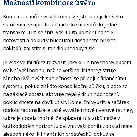
Možnosti kombinace úvěrů
Kombinace může vést k tomu, že jste si půjčili z šeku
sloučením skupin finančních dokumentů do jedné
transakce. Tím se sníží váš 100% poměr financí k
hotovosti a pokud v budoucnu dosáhnete nižších
nákladů, zajistíte si tak dlouhodobý zisk.
Je však velmi důležité zvážit, jaký druh nového vylepšení
ovlivní vaši bonitu, než se většina lidí zaregistruje.
Mnoho úvěrových společností se připojí k finančnímu
systému, pokud získáte konsolidační půjčku, a poté se
na základě dotazu aktivuje nějaký druh hodnocení,
pokud chcete na chvíli utišit. Komerční využití a začátek
období racionalizace také vytvářejí nové úvěrové ratingy,
takže je docela možné, že splácení zůstatků může v
krátkodobém horizontu ovlivnit vaši bonitu, pokud máte
alespoň několik finančních prostředků, dokud se