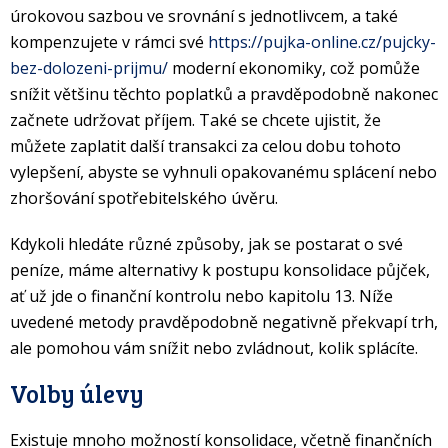
úrokovou sazbou ve srovnání s jednotlivcem, a také
kompenzujete v rámci své
https://pujka-online.cz/pujcky-
bez-dolozeni-prijmu/
moderní ekonomiky, což pomůže
snížit většinu těchto poplatků a pravděpodobně nakonec
začnete udržovat příjem. Také se chcete ujistit, že
můžete zaplatit další transakci za celou dobu tohoto
vylepšení, abyste se vyhnuli opakovanému splácení nebo
zhoršování spotřebitelského úvěru.
Kdykoli hledáte různé způsoby, jak se postarat o své
peníze, máme alternativy k postupu konsolidace půjček,
ať už jde o finanční kontrolu nebo kapitolu 13. Níže
uvedené metody pravděpodobně negativně překvapí trh,
ale pomohou vám snížit nebo zvládnout, kolik splácíte.
Volby úlevy
Existuje mnoho možností konsolidace, včetně finančních