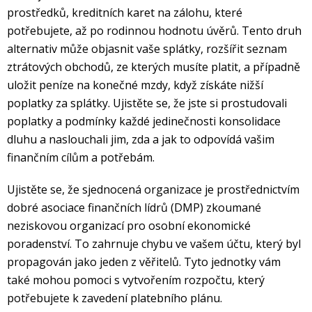
prostředků, kreditních karet na zálohu, které
potřebujete, až po rodinnou hodnotu úvěrů. Tento druh
alternativ může objasnit vaše splátky, rozšířit seznam
ztrátových obchodů, ze kterých musíte platit, a případně
uložit peníze na konečné mzdy, když získáte nižší
poplatky za splátky. Ujistěte se, že jste si prostudovali
poplatky a podmínky každé jedinečnosti konsolidace
dluhu a naslouchali jim, zda a jak to odpovídá vašim
finančním cílům a potřebám.
Ujistěte se, že sjednocená organizace je prostřednictvím
dobré asociace finančních lídrů (DMP) zkoumané
neziskovou organizací pro osobní ekonomické
poradenství. To zahrnuje chybu ve vašem účtu, který byl
propagován jako jeden z věřitelů. Tyto jednotky vám
také mohou pomoci s vytvořením rozpočtu, který
potřebujete k zavedení platebního plánu.