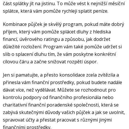
část splátky jít na jistinu. To může vést k nejnižší měsíční
splátce, která vám pomůže rychleji splatit peníze.
Kombinace půjček je skvělý program, pokud máte dobrý
příjem, který vám pomůže splácet dluhy z hlediska
financí, úvěrového ratingu a způsobu, jak dodržet
důležité rozložení. Program vám také pomůže udržet si
slib o splacení dluhu tím, že vám poskytne konkrétní
cílovou čáru a začne snižovat rozpětí úspor.
Jen si pamatujte, a přesto konsolidace zcela zvítězila a
přinesla vám finanční prostředky, pokud budete nadále
dávat více, než vydělávat. Můžete se rozhodnout pro
kontrolu podpory od finančního profesionála nebo
charitativní finanční poradenské společnosti, která se
zabývá skutečnými důvody vašich půjček a jak se uvolnit,
spravovat účty a přestat pracovat s různými jinými
finančními prostředky.