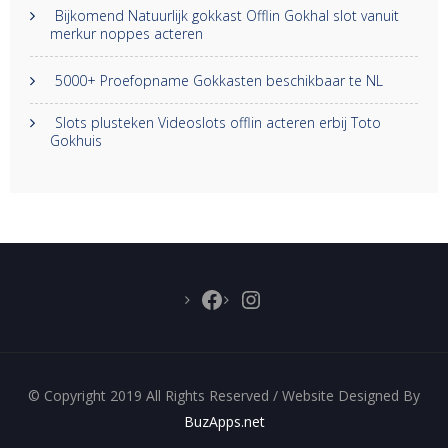
Bijkomend Natuurlijk gokkast Offlin Gokhal slot vanuit
merkur noppes acteren
5000+ Proefopname Gokkasten beschikbaar te NL
Slots plusteken Videoslots offlin acteren erbij Toto
Gokhuis
Facebook
Instagram
© Copyright 2019 All Rights Reserved / Website Designed By
BuzApps.net