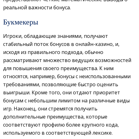
реальной важности бонуса.
Букмекеры
Игроки, обладающие знаниями, получают
стабильный поток бонусов в онлайн-казино, и,
исходя из правильного подхода, обычно
рассматривают множество ведущих возможностей
для повышения своего преимущества. К ним
относятся, например, бонусы с неиспользованными
требованиями, позволяющие быстро оценить
выигрыши. Кроме того, они отдают приоритет
бонусам с небольшим лимитом на различные виды
игр. Наконец, они стремятся получить
дополнительные преимущества, которые
соответствуют профилю более крупного кода,
используемого в соответствующей лексике.