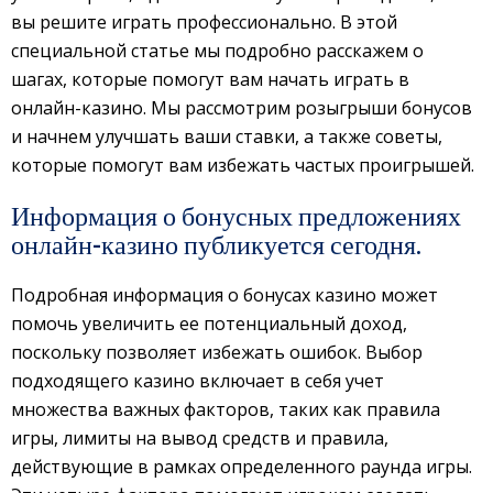
вы решите играть профессионально. В этой
специальной статье мы подробно расскажем о
шагах, которые помогут вам начать играть в
онлайн-казино. Мы рассмотрим розыгрыши бонусов
и начнем улучшать ваши ставки, а также советы,
которые помогут вам избежать частых проигрышей.
Информация о бонусных предложениях
онлайн-казино публикуется сегодня.
Подробная информация о бонусах казино может
помочь увеличить ее потенциальный доход,
поскольку позволяет избежать ошибок. Выбор
подходящего казино включает в себя учет
множества важных факторов, таких как правила
игры, лимиты на вывод средств и правила,
действующие в рамках определенного раунда игры.