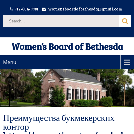
912-604-9981
womensboardofbethesda@gmail.com
Women’s Board of Bethesda
Menu
Преимущества букмекерских
контор