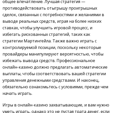
общее впечатление. Лучшая стратегия —
противодействовать отыгрышу проигрышных
сделок, связанных с потребностями и желаниями в
выводе реальных средств, играя на более низких
ставках, чтобы улучшить игровой процесс, и
избегать рискованных стратегий, таких как
стратегии Мартингейла. Также важно играть с
контролируемой позиции, поскольку некоторые
провайдеры манипулируют вероятностью, чтобы
избежать вывода средств. Профессиональное
онлайн-казино должно предлагать автоматические
выплаты, чтобы соответствовать вашей стратегии
управления денежными средствами. И наконец,
обязательно ознакомьтесь с условиями, прежде чем
начать играть.
Игры в онлайн-казино захватывающие, и вам нужно
уметь играть, однако это не пустая трата денег, если