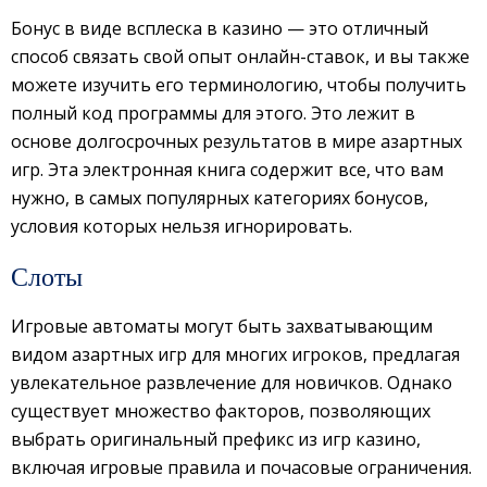
Бонус в виде всплеска в казино — это отличный
способ связать свой опыт онлайн-ставок, и вы также
можете изучить его терминологию, чтобы получить
полный код программы для этого. Это лежит в
основе долгосрочных результатов в мире азартных
игр. Эта электронная книга содержит все, что вам
нужно, в самых популярных категориях бонусов,
условия которых нельзя игнорировать.
Слоты
Игровые автоматы могут быть захватывающим
видом азартных игр для многих игроков, предлагая
увлекательное развлечение для новичков. Однако
существует множество факторов, позволяющих
выбрать оригинальный префикс из игр казино,
включая игровые правила и почасовые ограничения.