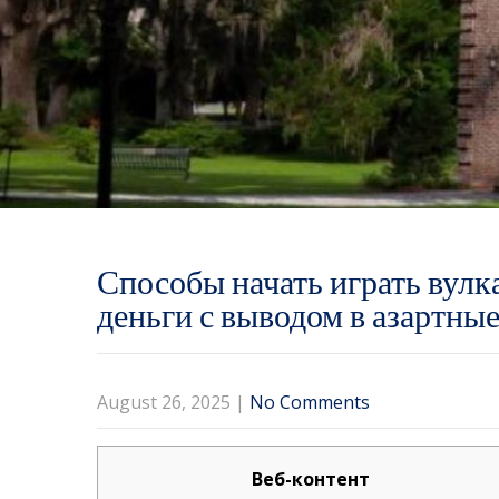
Способы начать играть вулк
деньги с выводом в азартные
August 26, 2025
|
No Comments
Веб-контент