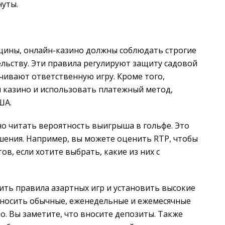
нуты.
ины, онлайн-казино должны соблюдать строгие
льству. Эти правила регулируют защиту садовой
чивают ответственную игру. Кроме того,
 казино и использовать платежный метод,
ША.
но читать вероятность выигрыша в гольфе. Это
ения. Например, вы можете оценить RTP, чтобы
, если хотите выбрать, какие из них с
ить правила азартных игр и установить высокие
вносить обычные, еженедельные и ежемесячные
о. Вы заметите, что вносите депозиты. Также