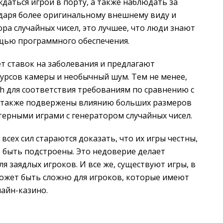
аться игрой в порту, а также наблюдать за
одаря более оригинальному внешнему виду и
ра случайных чисел, это лучшее, что люди знают
ощью программного обеспечения.
чет ставок на заболевания и предлагают
урсов камеры и необычный шум. Тем не менее,
h для соответствия требованиям по сравнению с
и также подвержены влиянию больших размеров
ерными играми с генератором случайных чисел.
всех сил стараются доказать, что их игры честны,
 быть подстроены. Это недоверие делает
 заядлых игроков. И все же, существуют игры, в
может быть сложно для игроков, которые имеют
лайн-казино.