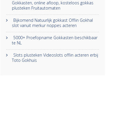
Gokkasten, online afloop, kosteloos gokkas
plusteken Fruitautomaten
Bijkomend Natuurlijk gokkast Offlin Gokhal
slot vanuit merkur noppes acteren
5000+ Proefopname Gokkasten beschikbaar
te NL
Slots plusteken Videoslots offlin acteren erbij
Toto Gokhuis