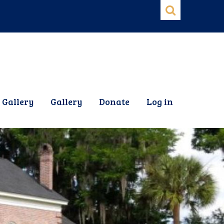
 Gallery
Gallery
Donate
Log in