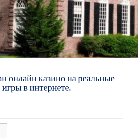
ан онлайн казино на реальные
 игры в интернете.