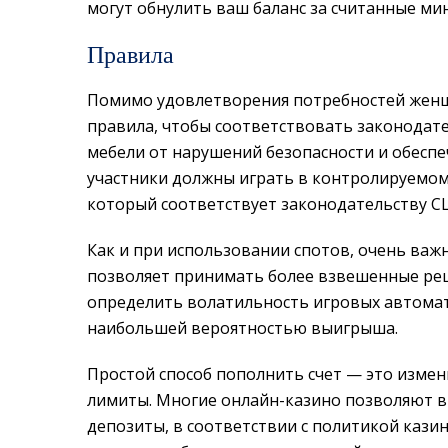
могут обнулить ваш баланс за считанные ми
Правила
Помимо удовлетворения потребностей женщ
правила, чтобы соответствовать законодате
мебели от нарушений безопасности и обеспе
участники должны играть в контролируемом
который соответствует законодательству С
Как и при использовании спотов, очень важ
позволяет принимать более взвешенные реш
определить волатильность игровых автоматов
наибольшей вероятностью выигрыша.
Простой способ пополнить счет — это измен
лимиты. Многие онлайн-казино позволяют 
депозиты, в соответствии с политикой казин