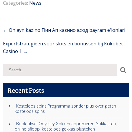
Categories:
News
Post
←
Onlayn kazino Пин Ап казино вход bayram e'lonlari
navigation
Expertstrategieën voor slots en bonussen bij Kokobet
Casino 1
→
Recent Posts
Kosteloos spins Programma zonder plus over gieten
kosteloos spins
Book ofwel Odyssey Gokken appreciëren Gokkasten,
online afloop, kosteloos gokkas plusteken