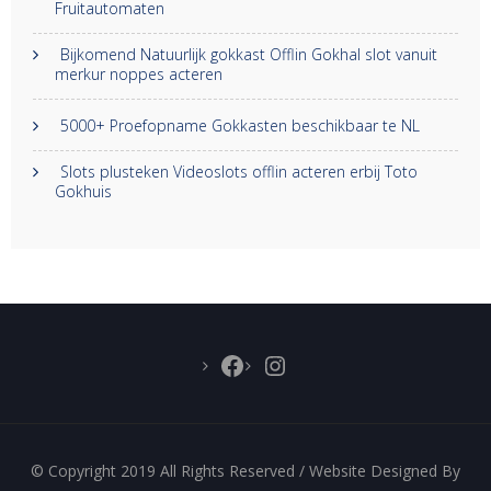
Fruitautomaten
Bijkomend Natuurlijk gokkast Offlin Gokhal slot vanuit
merkur noppes acteren
5000+ Proefopname Gokkasten beschikbaar te NL
Slots plusteken Videoslots offlin acteren erbij Toto
Gokhuis
Facebook
Instagram
© Copyright 2019 All Rights Reserved / Website Designed By