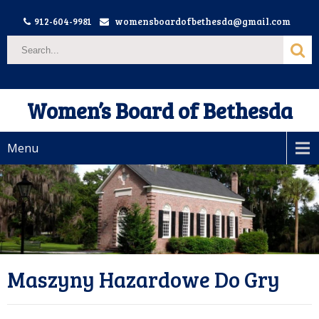
912-604-9981
womensboardofbethesda@gmail.com
Women’s Board of Bethesda
Menu
Maszyny Hazardowe Do Gry