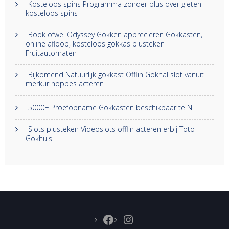
Kosteloos spins Programma zonder plus over gieten
kosteloos spins
Book ofwel Odyssey Gokken appreciëren Gokkasten,
online afloop, kosteloos gokkas plusteken
Fruitautomaten
Bijkomend Natuurlijk gokkast Offlin Gokhal slot vanuit
merkur noppes acteren
5000+ Proefopname Gokkasten beschikbaar te NL
Slots plusteken Videoslots offlin acteren erbij Toto
Gokhuis
Facebook
Instagram