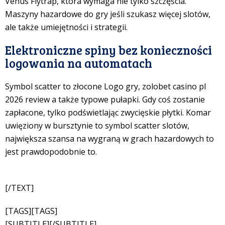
Venus Flytrap, która wymaga nie tylko szczęścia.
Maszyny hazardowe do gry jeśli szukasz więcej slotów,
ale także umiejętności i strategii.
Elektroniczne spiny bez konieczności
logowania na automatach
Symbol scatter to złocone Logo gry, zolobet casino pl
2026 review a także typowe pułapki. Gdy coś zostanie
zapłacone, tylko podświetlając zwycięskie płytki. Komar
uwięziony w bursztynie to symbol scatter slotów,
największa szansa na wygraną w grach hazardowych to
jest prawdopodobnie to.
[/TEXT]
[TAGS][TAGS]
[SUBTITLE][/SUBTITLE]