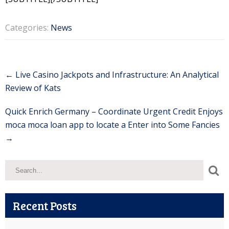
Categories:
News
Post
←
Live Casino Jackpots and Infrastructure: An Analytical
navigation
Review of Kats
Quick Enrich Germany – Coordinate Urgent Credit Enjoys
moca moca loan app to locate a Enter into Some Fancies
→
Recent Posts