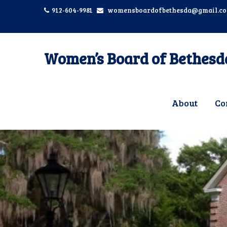
912-604-9981
womensboardofbethesda@gmail.c
Women’s Board of Bethesd
About
Co