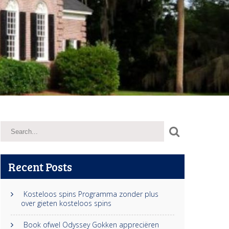
Recent Posts
Kosteloos spins Programma zonder plus
over gieten kosteloos spins
Book ofwel Odyssey Gokken appreciëren