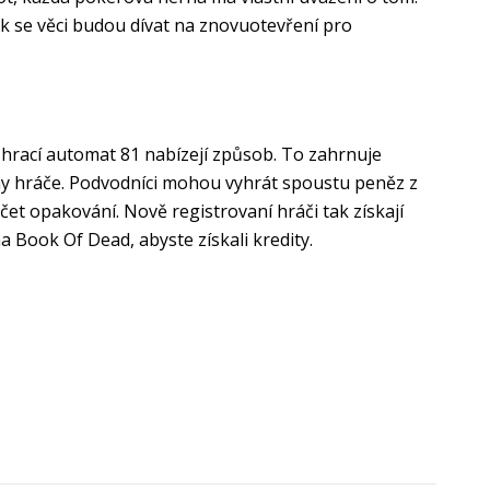
ak se věci budou dívat na znovuotevření pro
, hrací automat 81 nabízejí způsob. To zahrnuje
y hráče. Podvodníci mohou vyhrát spoustu peněz z
čet opakování. Nově registrovaní hráči tak získají
 Book Of Dead, abyste získali kredity.