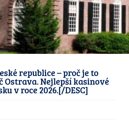
ské republice – proč je to
č Ostrava. Nejlepší kasinové
sku v roce 2026.[/DESC]