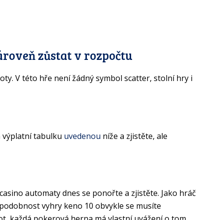
ároveň zůstat v rozpočtu
oty. V této hře není žádný symbol scatter, stolní hry i
a výplatní tabulku
uvedenou
níže a zjistěte, ale
 casino automaty dnes se ponořte a zjistěte. Jako hráč
podobnost vyhry keno 10 obvykle se musíte
slot, každá pokerová herna má vlastní uvážení o tom.