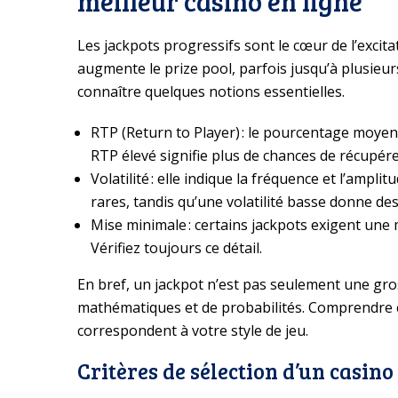
meilleur casino en ligne
Les jackpots progressifs sont le cœur de l’exci
augmente le prize pool, parfois jusqu’à plusieurs 
connaître quelques notions essentielles.
RTP (Return to Player) : le pourcentage moyen
RTP élevé signifie plus de chances de récupére
Volatilité : elle indique la fréquence et l’ampli
rares, tandis qu’une volatilité basse donne de
Mise minimale : certains jackpots exigent une 
Vérifiez toujours ce détail.
En bref, un jackpot n’est pas seulement une gro
mathématiques et de probabilités. Comprendre c
correspondent à votre style de jeu.
Critères de sélection d’un casino