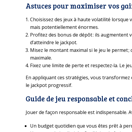
Astuces pour maximiser vos gai
Choisissez des jeux à haute volatilité lorsque
mais potentiellement énormes.
Profitez des bonus de dépôt : ils augmentent v
d’atteindre le jackpot.
Misez le montant maximal si le jeu le permet ; 
maximale.
Fixez une limite de perte et respectez‑la. Le je
En appliquant ces stratégies, vous transformez 
le jackpot progressif.
Guide de jeu responsable et conc
Jouer de façon responsable est indispensable. Av
Un budget quotidien que vous êtes prêt à per