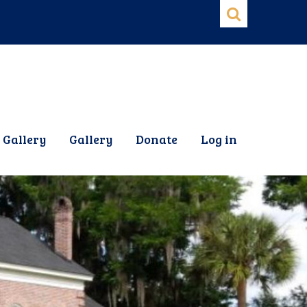
 Gallery
Gallery
Donate
Log in