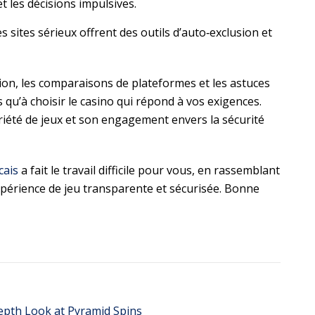
et les décisions impulsives.
s sites sérieux offrent des outils d’auto‑exclusion et
tion, les comparaisons de plateformes et les astuces
 qu’à choisir le casino qui répond à vos exigences.
riété de jeux et son engagement envers la sécurité
cais
a fait le travail difficile pour vous, en rassemblant
xpérience de jeu transparente et sécurisée. Bonne
epth Look at Pyramid Spins