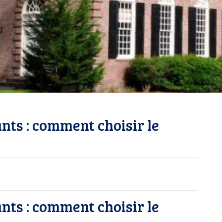
nts : comment choisir le
nts : comment choisir le