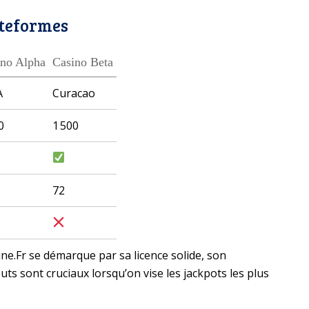
ateformes
ino Alpha
Casino Beta
A
Curacao
0
1 500
72
e.Fr se démarque par sa licence solide, son
uts sont cruciaux lorsqu’on vise les jackpots les plus