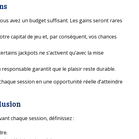
ns
 vous avez un budget suffisant. Les gains seront rares
otre capital de jeu et, par conséquent, vos chances
certains jackpots ne s’activent qu’avec la mise
u responsable garantit que le plaisir reste durable.
chaque session en une opportunité réelle d’atteindre
lusion
ant chaque session, définissez :
dre.