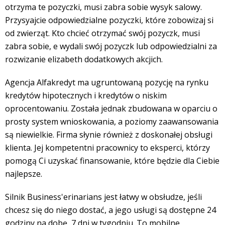
otrzyma
te pozyczki, musi zabra
sobie wysy
k
salowy.
Przysy
ajcie odpowiedzialne pozyczki, które zobowi
zaj
si
od zwierząt. Kto
chcieć otrzymać
swój pozyczk
, musi
zabra
sobie,
e wydali
swój pozyczk
lub odpowiedzialni za
rozwi
zanie elizabeth dodatkowych akcjich.
Agencja Alfakredyt ma ugruntowaną pozycję na rynku
kredytów hipotecznych i kredytów o niskim
oprocentowaniu. Została jednak zbudowana w oparciu o
prosty system wnioskowania, a poziomy zaawansowania
są niewielkie. Firma słynie również z doskonałej obsługi
klienta. Jej kompetentni pracownicy to eksperci, którzy
pomogą Ci uzyskać finansowanie, które będzie dla Ciebie
najlepsze.
Silnik Business'erinarians jest łatwy w obsłudze, jeśli
chcesz się do niego dostać, a jego usługi są dostępne 24
godziny na dobę, 7 dni w tygodniu. To mobilne